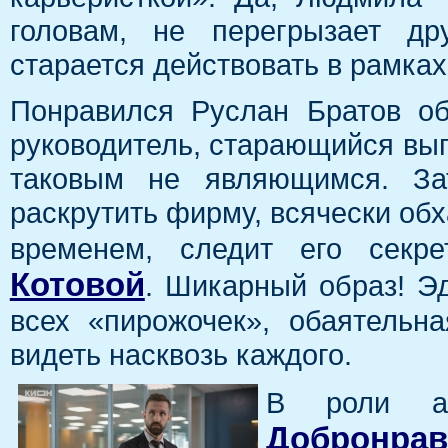
головам, не перегрызает др
старается действовать в рамках
Понравился Руслан Братов о
руководитель, старающийся выг
таковым не являющимся. За
раскрутить фирму, всячески обх
временем, следит его сек
Котовой
. Шикарный образ! Э
всех «пирожочек», обаятельн
видеть насквозь каждого.
В роли а
Добронрав