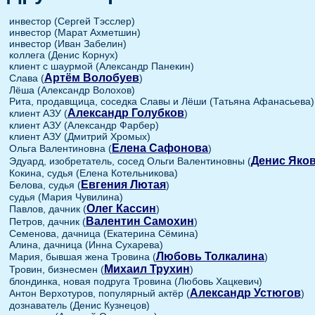
инвестор (Сергей Тэсслер)
инвестор (Марат Ахметшин)
инвестор (Иван Забелин)
коллега (Денис Корнух)
клиент с шаурмой (Александр Панекин)
Артём Волобуев
Слава (
)
Лёша (Александр Волохов)
Рита, продавщица, соседка Славы и Лёши (Татьяна Афанасьева)
Александр Голубков
клиент АЗУ (
)
клиент АЗУ (Александр Фарбер)
клиент АЗУ (Дмитрий Хромых)
Елена Сафонова
Ольга Валентиновна (
)
Денис Яко
Эдуард, изобретатель, сосед Ольги Валентиновны (
Кокина, судья (Елена Котельникова)
Евгения Лютая
Белова, судья (
)
судья (Мария Чувилина)
Олег Кассин
Павлов, дачник (
)
Валентин Самохин
Петров, дачник (
)
Семенова, дачница (Екатерина Сёмина)
Алина, дачница (Инна Сухарева)
Любовь Толкалина
Мария, бывшая жена Тровина (
)
Михаил Трухин
Тровин, бизнесмен (
)
блондинка, новая подруга Тровина (Любовь Хацкевич)
Александр Устюгов
Антон Верхотуров, популярный актёр (
)
дознаватель (Денис Кузнецов)