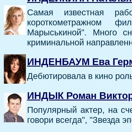
Самая известная ра
короткометражном фи
Марыськиной". Много с
криминальной направленн
ИНДЕНБАУМ Ева Гер
Дебютировала в кино рол
ИНДЫК Роман Викто
Популярный актер, на сче
говори всегда", "Звезда э