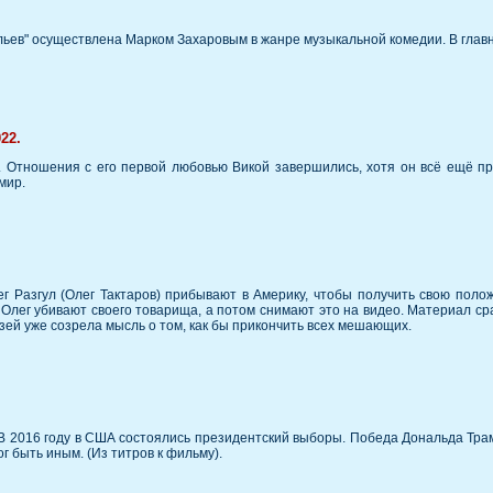
льев" осуществлена Марком Захаровым в жанре музыкальной комедии. В глав
22.
тношения с его первой любовью Викой завершились, хотя он всё ещё про
мир.
лег Разгул (Олег Тактаров) прибывают в Америку, чтобы получить свою по
 и Олег убивают своего товарища, а потом снимают это на видео. Материал 
узей уже созрела мысль о том, как бы прикончить всех мешающих.
В 2016 году в США состоялись президентский выборы. Победа Дональда Трамп
г быть иным. (Из титров к фильму).