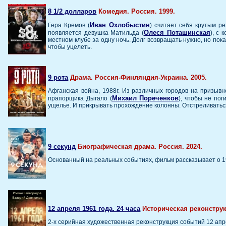
8 1/2 долларов
Комедия. Россия. 1999.
Иван Охлобыстин
Гера Кремов (
) считает себя крутым р
Олеся Поташинская
появляется девушка Матильда (
), с 
местном клубе за одну ночь. Долг возвращать нужно, но пок
чтобы уцелеть.
9 рота
Драма. Россия-Финляндия-Украина. 2005.
Афганская война, 1988г. Из различных городов на призыв
Михаил Пореченков
прапорщика Дыгало (
), чтобы не пог
ущелье. И прикрывать прохождение колонны. Отстреливаться 
9 секунд
Биографическая драма. Россия. 2024.
Основанный на реальных событиях, фильм рассказывает о 1
12 апреля 1961 года. 24 часа
Историческая реконструк
2-х серийная художественная реконструкция событий 12 апрел