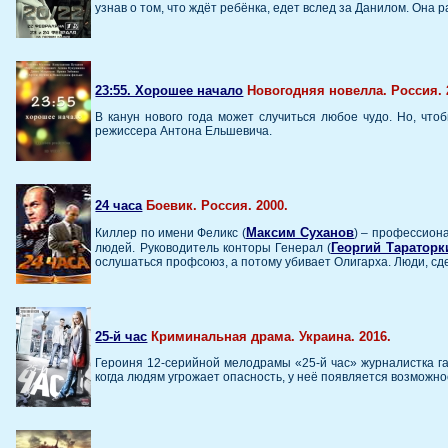
узнав о том, что ждёт ребёнка, едет вслед за Данилом. Она
23:55. Хорошее начало
Новогодняя новелла. Россия. 
В канун нового года может случиться любое чудо. Но, что
режиссера Антона Ельшевича.
24 часа
Боевик. Россия. 2000.
Максим Суханов
Киллер по имени Феликс (
) – профессион
Георгий Тараторк
людей. Руководитель конторы Генерал (
ослушаться профсоюз, а потому убивает Олигарха. Люди, сд
25-й час
Криминальная драма. Украина. 2016.
Героиня 12-серийной мелодрамы «25-й час» журналистка га
когда людям угрожает опасность, у неё появляется возможно