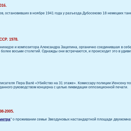
016.
в, остановивших в ноябре 1941 года у разъезда Дубосеково 18 немецких танк
СР. 1978.
инихидзе и композитора Александра Зацепина, органично соединившая в себ
 более восьми столетий. Однажды они встречаются, и происходит это в уди
исателя Пера Валё «Убийство на 31 этаже». Комиссару полиции Иенсену пору
зданного руководством концерна с целью ликвидации оппозиционной печати.
8-2005.
метра
" о проживании семьи Звездуновых настандартной площади двухкомнат