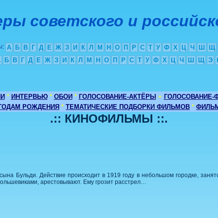
ры советского и российск
ы
:
А
Б
В
Г
Д
Е
Ж
З
И
К
Л
М
Н
О
П
Р
С
Т
У
Ф
Х
Ц
Ч
Ш
Щ
А
Б
В
Г
Д
Е
Ж
З
И
К
Л
М
Н
О
П
Р
С
Т
У
Ф
Х
Ц
Ч
Ш
Щ
Э
ИИ
*
ИНТЕРВЬЮ
*
ОБОИ
*
ГОЛОСОВАНИЕ-АКТЁРЫ
+
ГОЛОСОВАНИЕ-
 ГОДАМ РОЖДЕНИЯ
*
ТЕМАТИЧЕСКИЕ ПОДБОРКИ ФИЛЬМОВ
*
ФИЛЬМ
.:: КИНОФИЛЬМЫ ::.
сына Бульди. Действие происходит в 1919 году в небольшом городке, занят
большевиками, арестовывают. Ему грозит расстрел…