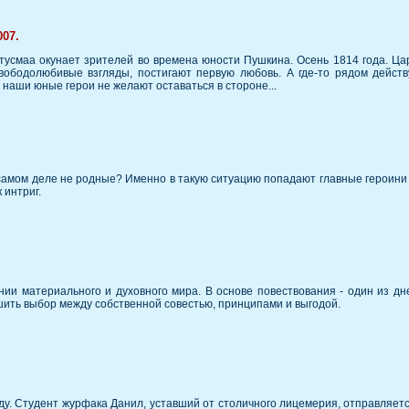
007.
усмаа окунает зрителей во времена юности Пушкина. Осень 1814 года. Цар
ободолюбивые взгляды, постигают первую любовь. А где-то рядом действ
 наши юные герои не желают оставаться в стороне...
а самом деле не родные? Именно в такую ситуацию попадают главные героини
 интриг.
ении материального и духовного мира. В основе повествования - один из 
шить выбор между собственной совестью, принципами и выгодой.
ду. Студент журфака Данил, уставший от столичного лицемерия, отправляет