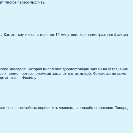
оит многое переосмыслить.
нь. Как это случилось с героями 10-минутного короткометражного фмльма
союз киллеров”, которая выполняет дорогостоящие заказы на устранение
ает и прямо противоположный заказ от других людей. Феликс же не может
ртить жизнь Феликсу.
ых часов, способных переносить человека в недалёкое прошлое. Теперь,