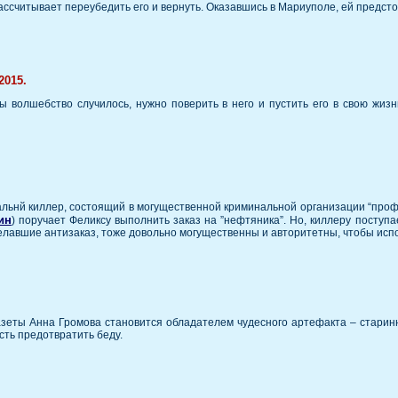
 рассчитывает переубедить его и вернуть. Оказавшись в Мариуполе, ей предст
2015.
бы волшебство случилось, нужно поверить в него и пустить его в свою жиз
альнй киллер, состоящий в могущественной криминальной организации “проф
ин
) поручает Феликсу выполнить заказ на ”нефтяника”. Но, киллеру поступ
елавшие антизаказ, тоже довольно могущественны и авторитетны, чтобы испо
зеты Анна Громова становится обладателем чудесного артефакта – старинн
сть предотвратить беду.