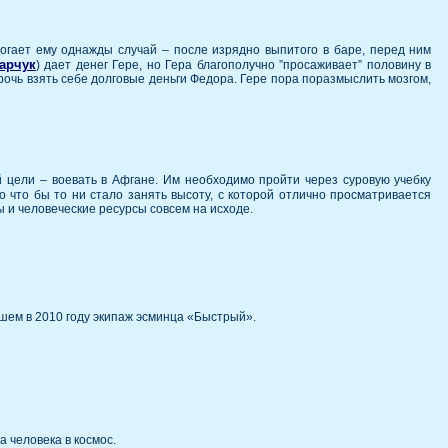
огает ему однажды случай – после изрядно выпитого в баре, перед ним
арчук
) дает денег Гере, но Гера благополучно ”просаживает” половину в
прочь взять себе долговые деньги Федора. Гере пора поразмыслить мозгом,
 цели – воевать в Афгане. Им необходимо пройти через суровую учебку
во что бы то ни стало занять высоту, с которой отлично просматривается
ы и человеческие ресурсы совсем на исходе.
шем в 2010 году экипаж эсминца «Быстрый».
а человека в космос.