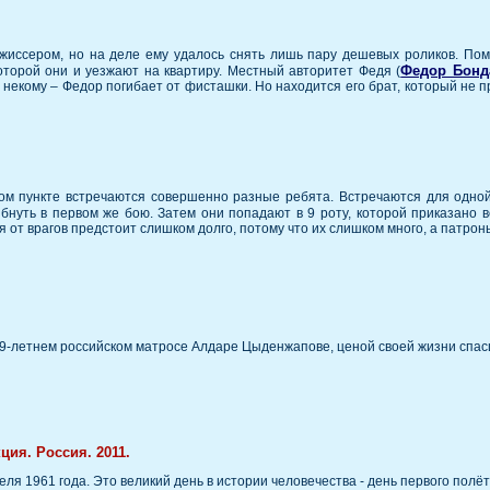
ежиссером, но на деле ему удалось снять лишь пару дешевых роликов. Пом
Федор Бонд
которой они и уезжают на квартиру. Местный авторитет Федя (
а некому – Федор погибает от фисташки. Но находится его брат, который не 
ном пункте встречаются совершенно разные ребята. Встречаются для одной
ибнуть в первом же бою. Затем они попадают в 9 роту, которой приказано 
от врагов предстоит слишком долго, потому что их слишком много, а патрон
9-летнем российском матросе Алдаре Цыденжапове, ценой своей жизни спас
ция. Россия. 2011.
я 1961 года. Это великий день в истории человечества - день первого полёт