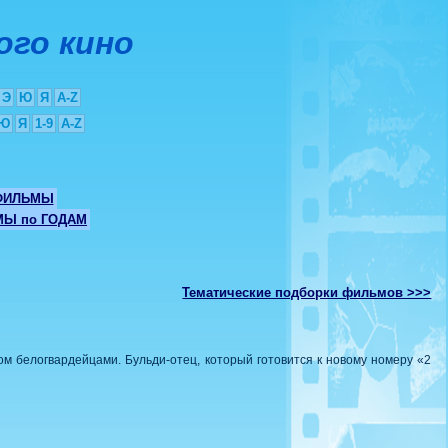
ого кино
Э
Ю
Я
A-Z
Ю
Я
1-9
A-Z
ФИЛЬМЫ
Ы по ГОДАМ
Тематические подборки фильмов >>>
ом белогвардейцами. Бульди-отец, который готовится к новому номеру «2