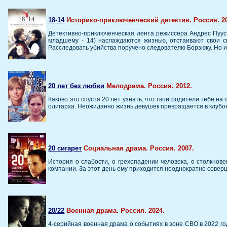
18-14
Историко-приключенческий детектив. Россия. 2
Детективно-приключенческая лента режиссёра Андрес Пууст
младшему - 14) наслаждаются жизнью, отстаивают свои св
Расследовать убийства поручено следователю Борзюку. Но и
20 лет без любви
Мелодрама. Россия. 2012.
Каково это спустя 20 лет узнать, что твои родители тебе н
олигарха. Неожиданно жизнь девушек превращается в клубок
20 сигарет
Социальная драма. Россия. 2007.
История о слабости, о грехопадении человека, о столкнов
компании. За этот день ему приходится неоднократно совер
20/22
Военная драма. Россия. 2024.
4-серийная военная драма о событиях в зоне СВО в 2022 го