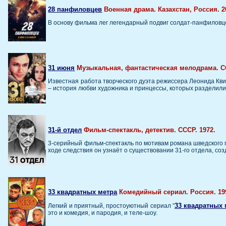
28 панфиловцев
Военная драма. Казахстан, Россия. 2
В основу фильма лег легендарный подвиг солдат-панфиловце
31 июня
Музыкальная, фантастическая мелодрама. СС
Известная работа творческого дуэта режиссера Леонида Кв
– история любви художника и принцессы, которых разделили
31-й отдел
Фильм-спектакль, детектив. СССР. 1972.
3-серийный фильм-спектакль по мотивам романа шведского п
ходе следствия он узнаёт о существовании 31-го отдела, со
33 квадратных метра
Комедийный сериал. Россия. 199
33 квадратных 
Легкий и приятный, простоуютный сериал "
это и комедия, и пародия, и теле-шоу.