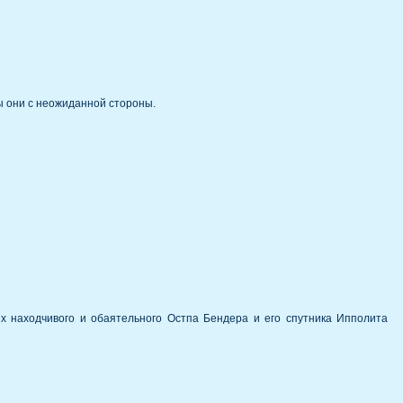
ы они с неожиданной стороны.
х находчивого и обаятельного Остпа Бендера и его спутника Ипполита