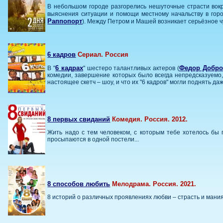
В небольшом городе разгорелись нешуточные страсти вокру
выяснения ситуации и помощи местному начальству в горо
Раппопорт
). Между Петром и Машей возникает серьёзное чу
6 кадров
Сериал. Россия
6 кадрах
Федор Добро
В "
" шестеро талантливых актеров (
комедии, завершение которых было всегда непредсказуемо,
настоящее скетч – шоу, и что их "6 кадров" могли поднять д
8 первых свиданий
Комедия. Россия. 2012.
Жить надо с тем человеком, с которым тебе хотелось бы 
просыпаются в одной постели...
8 способов любить
Мелодрама. Россия. 2021.
8 историй о различных проявлениях любви – страсть и мани