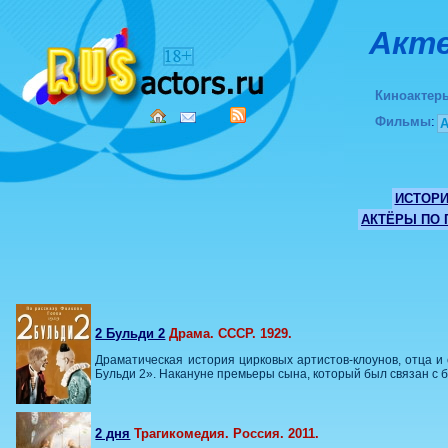
Акте
Киноактер
Фильмы
:
ИСТОР
АКТЁРЫ ПО
2 Бульди 2
Драма. СССР. 1929.
Драматическая история цирковых артистов-клоунов, отца и 
Бульди 2». Накануне премьеры сына, который был связан с 
2 дня
Трагикомедия. Россия. 2011.