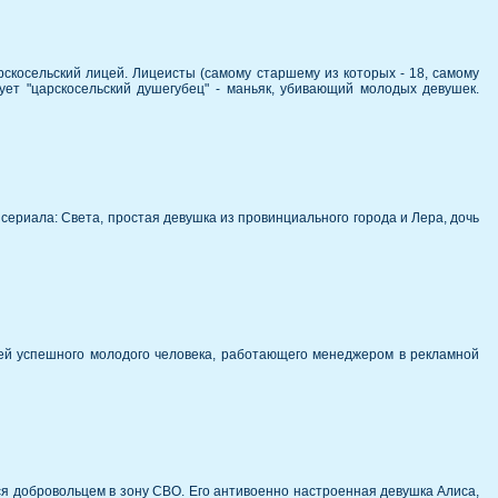
скосельский лицей. Лицеисты (cамому старшему из которых - 18, самому
ует "царскосельский душегубец" - маньяк, убивающий молодых девушек.
 сериала: Света, простая девушка из провинциального города и Лера, дочь
дней успешного молодого человека, работающего менеджером в рекламной
ся добровольцем в зону СВО. Его антивоенно настроенная девушка Алиса,