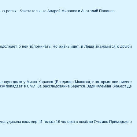
ных ролях - блистательные Андрей Миронов и Анатолий Папанов.
должает о ней вспоминать. Но жизнь идёт, и Лёша знакомится с другой
ложенную долю у Миша Карлова (Владимир Машков), с которым они вместе
сразу попадает в СМИ. За расследование берется Эдди Флеминг (Роберт Де
а удивила весь мир. И только 16 человек в посёлке Ольгино Приморского