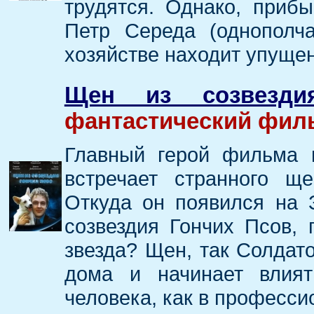
трудятся. Однако, приб
Петр Середа (однополч
хозяйстве находит упуще
Щен из созвезди
фантастический филь
Главный герой фильма 
встречает странного ще
Откуда он появился на 
созвездия Гончих Псов, 
звезда? Щен, так Солдато
дома и начинает влия
человека, как в професси