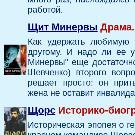
работой.
Щит Минервы
Драма.
Как удержать любимую 
другому. И надо ли ее 
Минервы" еще достаточн
Шевченко) второго вопр
решает просто: он прит
жена не оставит инвалида
Щорс
Историко-биог
Историческая эпопея о г
красном командире Щорс