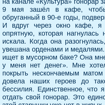
на канале «Культура» гонорар з
9 мая зашёл в кафе, чтобы 
обруганный в 90-е годы, подве
И вдруг через окно кафе, я
опрятную, которая нагнулась
искала. Когда она разогнулась
увешана орденами и медалями. 
ищет в мусорном баке? Она мне 
у меня нет денег». Мне хотел
покрыть нескончаемым матом 
довела наших героев до тако
бессилия. Единственное, что 
отдать свой гонорар. Это един
этой старушки уже нет в живых.