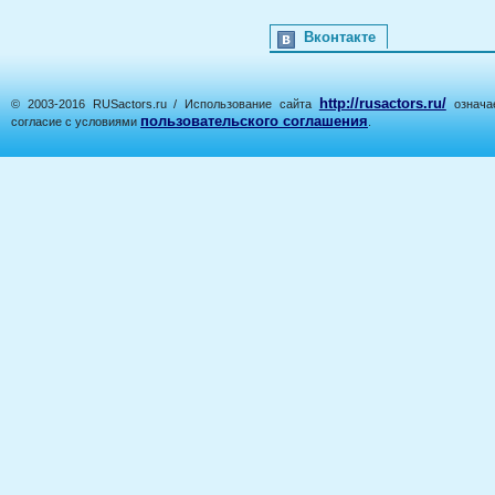
Вконтакте
http://rusactors.ru/
© 2003-2016 RUSactors.ru / Использование сайта
означае
пользовательского соглашения
согласие с условиями
.