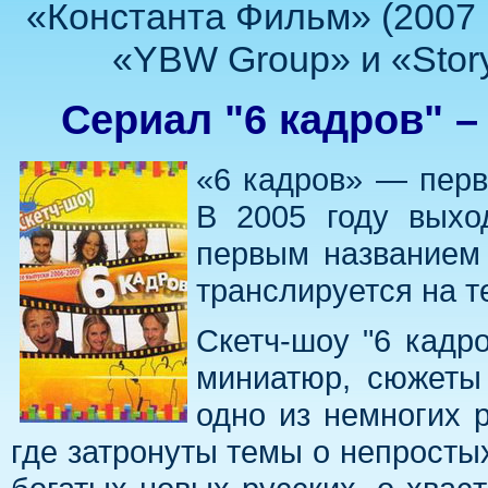
«Константа Фильм» (2007 г
«YBW Group» и «Story 
Сериал "6 кадров" –
«6 кадров» — перв
В 2005 году вых
первым названием 
транслируется на 
Скетч-шоу "6 кадр
миниатюр, сюжеты 
одно из немногих 
где затронуты темы о непросты