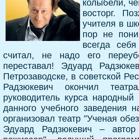
колыбели, ч
восторг. По
учителя в шк
пор не пони
всегда себя
считал, не надо его переуб
переставал! Эдуард Радзюке
Петрозаводске, в советской Ре
Радзюкевич окончил театр
руководитель курса народный
данного учебного заведения 
организовал театр "Ученая обез
Эдуард Радзюкевич – автор