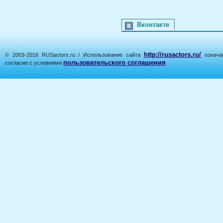
Вконтакте
http://rusactors.ru/
© 2003-2016 RUSactors.ru / Использование сайта
означае
пользовательского соглашения
согласие с условиями
.