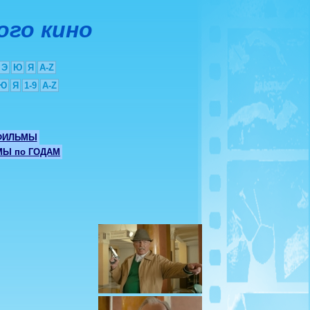
ого кино
Э
Ю
Я
A-Z
Ю
Я
1-9
A-Z
ФИЛЬМЫ
Ы по ГОДАМ