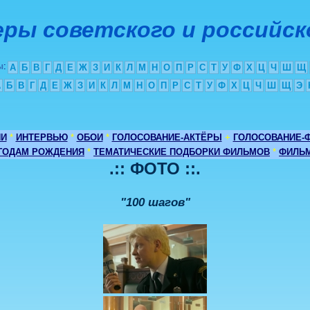
ры советского и российск
ы
:
А
Б
В
Г
Д
Е
Ж
З
И
К
Л
М
Н
О
П
Р
С
Т
У
Ф
Х
Ц
Ч
Ш
Щ
А
Б
В
Г
Д
Е
Ж
З
И
К
Л
М
Н
О
П
Р
С
Т
У
Ф
Х
Ц
Ч
Ш
Щ
Э
ИИ
*
ИНТЕРВЬЮ
*
ОБОИ
*
ГОЛОСОВАНИЕ-АКТЁРЫ
+
ГОЛОСОВАНИЕ-
 ГОДАМ РОЖДЕНИЯ
*
ТЕМАТИЧЕСКИЕ ПОДБОРКИ ФИЛЬМОВ
*
ФИЛЬМ
.:: ФОТО ::.
"100 шагов"