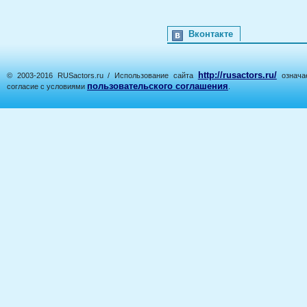
Вконтакте
http://rusactors.ru/
© 2003-2016 RUSactors.ru / Использование сайта
означае
пользовательского соглашения
согласие с условиями
.