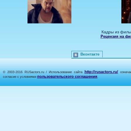
Кадры из филь
Рецензия на фи
Вконтакте
http://rusactors.ru/
© 2003-2016 RUSactors.ru / Использование сайта
означае
пользовательского соглашения
согласие с условиями
.