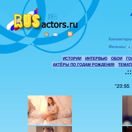
Киноактеры
Фильмы
:
А
ИСТОРИИ
*
ИНТЕРВЬЮ
*
ОБОИ
*
ГО
АКТЁРЫ ПО ГОДАМ РОЖДЕНИЯ
*
ТЕМАТ
.:
"23:55