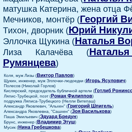
матушка Катерина, жена отца Ф
Георгий В
Мечников, монтёр (
Юрий Никул
Тихон, дворник (
Наталья Во
Эллочка Щукина (
Наталь
Лиза Калачёва (
Румянцева
)
Виктор Павлов
Коля, муж Лизы (
)
Игорь Ясулович
Щукин, инженер, муж Эллочки-людоедки (
)
Полесов (Николай Горлов)
Готлиб Ронинс
Кислярский, председатель бубличной артели (
Роман Филиппов
Ляпис-Трубецкой, поэт (
)
подружка Ляписа-Трубецкого (Нелли Витепаш)
Григорий Шпигель
Александр Яковлевич, "Альхен" (
)
Зоя Василькова
Александра Яковлевна, "Сашхен" (
)
Эдуард Бредун
Паша Эмильевич (
)
Владимир Этуш
Брунс, инженер (
)
Нина Гребешкова
Мусик (
)