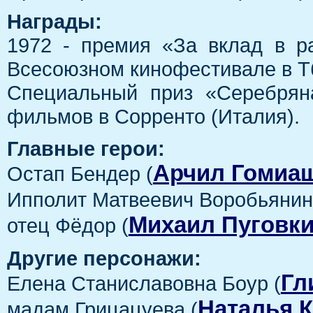
Награды:
1972 - премия «За вклад в р
Всесоюзном кинофестивале в Т
Специальный приз «Серебрян
фильмов в Сорренто (Италия).
Главные герои:
Арчил Гомиа
Остап Бендер (
Ипполит Матвеевич Воробьянино
Михаил Пуговк
отец Фёдор (
Другие персонажи:
Гл
Елена Станиславовна Боур (
Наталья 
мадам Грицацуева (