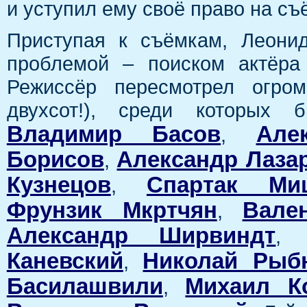
и уступил ему своё право на съ
Приступая к съёмкам, Леони
проблемой – поиском актёра
Режиссёр пересмотрел огром
двухсот!), среди которых б
Владимир Басов
Але
,
Борисов
Александр Лаза
,
Кузнецов
Спартак Ми
,
Фрунзик Мкртчян
Вале
,
Александр Ширвиндт
Каневский
Николай Рыб
,
Басилашвили
Михаил К
,