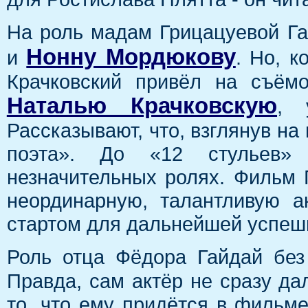
На роль мадам Грицацуевой Г
Нонну Мордюкову
и
. Но, 
Крачковский привёл на съём
Наталью Крачковскую
, 
Рассказывают, что, взглянув на 
поэта». До «12 стульев»
незначительных ролях. Фильм Г
неординарную, талантливую а
стартом для дальнейшей успеш
Роль отца Фёдора Гайдай бе
Правда, сам актёр не сразу да
то, что ему придётся в фильм