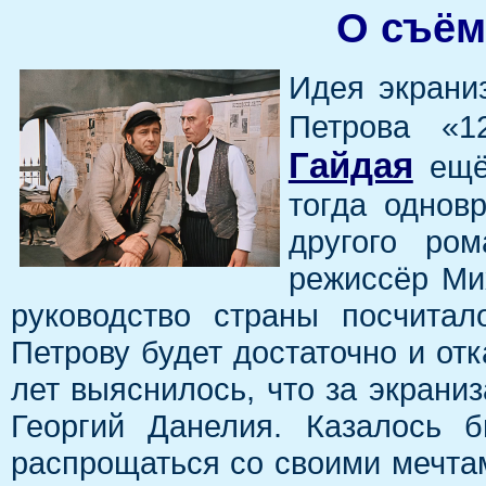
О съём
Идея экрани
Петрова «1
Гайдая
ещё 
тогда однов
другого ром
режиссёр Ми
руководство страны посчита
Петрову будет достаточно и от
лет выяснилось, что за экрани
Георгий Данелия. Казалось 
распрощаться со своими мечта