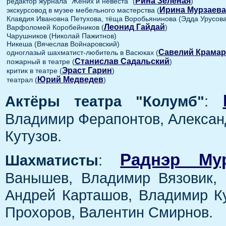
Рина Зелёная
редактор журнала "Жених и невеста" (
)
Ирина Мурзаева
экскурсовод в музее мебельного мастерства (
Клавдия Ивановна Петухова, тёща Воробьянинова (Эдда Урусова
Леонид Гайдай
Варфоломей Коробейников (
)
Чарушников (Николай Пажитнов)
Никеша (Вячеслав Войнаровский)
Савелий Крама
одноглазый шахматист-любитель в Васюках (
Станислав Садальский
пожарный в театре (
)
Эраст Гарин
критик в театре (
)
Юрий Медведев
театрал (
)
Актёры театра "Колумб"
:
Владимир Ферапонтов, Алексан
Кутузов.
Раднэр Му
Шахматисты
:
Ванышев, Владимир Вязовик, 
Андрей Карташов, Владимир К
Прохоров, Валентин Смирнов.