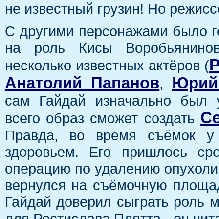
не известный грузин! Но режисс
С другими персонажами было г
на роль Кисы Воробьянино
Р
несколько известных актёров (
Анатолий Папанов
Юрий
,
сам Гайдай изначально был 
С
всего образ сможет создать
Правда, во время съёмок у
здоровьем. Его пришлось сро
операцию по удалению опухоли г
вернулся на съёмочную площад
Гайдай доверил сыграть роль 
для Ростислава Плятта - он чит