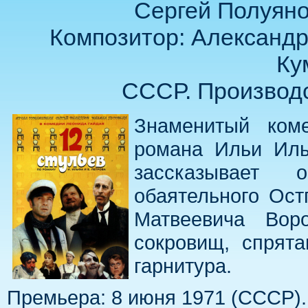
Сергей Полуяно
Композитор: Александр
Ку
СССР. Производс
Знаменитый коме
романа Ильи Иль
зассказывает 
обаятельного Ост
Матвеевича Вор
сокровищ, спрята
гарнитура.
Премьера: 8 июня 1971 (СССР).