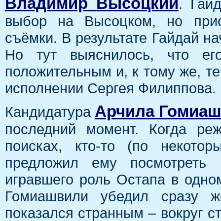
Владимир Высоцкий
. Гай
выбор на Высоцком, но прис
съёмки. В результате Гайдай н
Но тут выяснилось, что ег
положительным и, к тому же, т
исполнении Сергея Филиппова.
Арчила Гомиа
Кандидатура
последний момент. Когда ре
поисках, кто-то (по некото
предложил ему посмотреть м
игравшего роль Остапа в одно
Гомиашвили убедил сразу ж
показался странным – вокруг ст