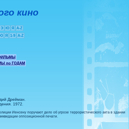
ого кино
Э
Ю
Я
A-Z
Ю
Я
1-9
A-Z
ФИЛЬМЫ
Ы по ГОДАМ
дий Дрейман.
дения. 1972.
лиции Иенсену поручают дело об угрозе террористического акта в здании
 ликвидации оппозиционной печати.