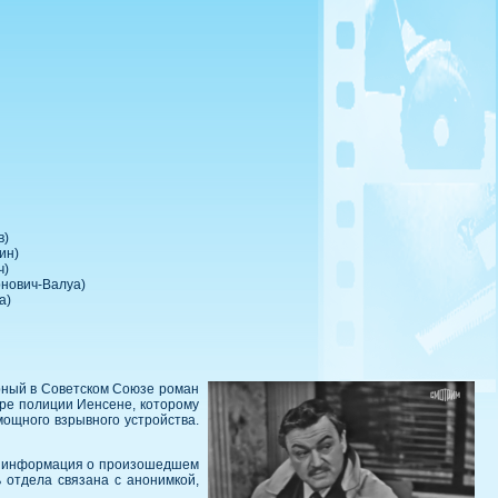
в)
ин)
ч)
рнович-Валуа)
а)
рный в Советском Союзе роман
оре полиции Иенсене, которому
мощного взрывного устройства.
обы информация о произошедшем
ь отдела связана с анонимкой,