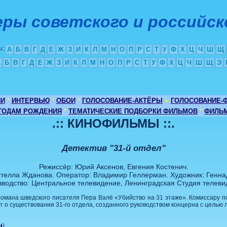
ры советского и российск
ы
:
А
Б
В
Г
Д
Е
Ж
З
И
К
Л
М
Н
О
П
Р
С
Т
У
Ф
Х
Ц
Ч
Ш
Щ
А
Б
В
Г
Д
Е
Ж
З
И
К
Л
М
Н
О
П
Р
С
Т
У
Ф
Х
Ц
Ч
Ш
Щ
Э
ИИ
*
ИНТЕРВЬЮ
*
ОБОИ
*
ГОЛОСОВАНИЕ-АКТЁРЫ
+
ГОЛОСОВАНИЕ-
 ГОДАМ РОЖДЕНИЯ
*
ТЕМАТИЧЕСКИЕ ПОДБОРКИ ФИЛЬМОВ
*
ФИЛЬМ
.:: КИНОФИЛЬМЫ ::.
Детектив "31-й отдел"
Режиссёр: Юрий Аксенов, Евгения Костенич.
Стелла Жданова. Оператор: Владимир Геллерман. Художник: Генна
водство: Центральное телевидение, Ленинградская Студия телеви
омана шведского писателя Пера Валё «Убийство на 31 этаже». Комиссару по
ёт о существовании 31-го отдела, созданного руководством концерна с целью
н
)