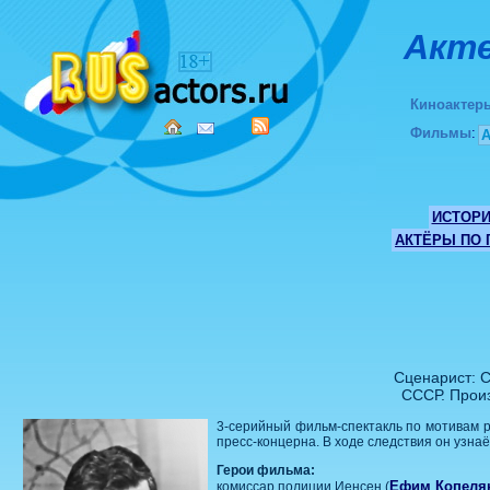
Акте
Киноактер
Фильмы
:
ИСТОР
АКТЁРЫ ПО
Сценарист: 
СССР. Произ
3-серийный фильм-спектакль по мотивам р
пресс-концерна. В ходе следствия он узна
Герои фильма:
Ефим Копеля
комиссар полиции Иенсен (