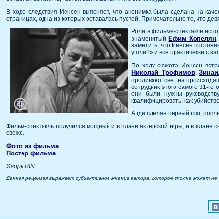
В ходе следствия Иенсен выясняет, что анонимка была сделана на каче
страницах, одна из которых оставалась пустой. Примечательно то, что де
Роли в фильме-спектакле испо
Ефим Копелян
знаменитый
заметить, что Иенсен постоян
ушли?» и всё практически с з
По ходу сюжета Иенсен встр
Николай Трофимов
Зинаи
,
проливают свет на происходящ
сотрудник этого самого 31-го
они были нужны руководству
квалифицировать, как убийство
А где сделан первый шаг, посл
Фильм-спектакль получился мощный и в плане актёрской игры, и в плане с
свежо.
Фото из фильма
Постер фильма
Игорь BIN
Данная рецензия выражает субъективное мнение автора, которое вполне может не