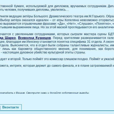
ственной бумаге, используемой для дипломов, вручаемых сотрудникам. Дип
вять человек, получивших дипломы, уволились…
лнили ведущие актёры Большого Драматического театра им.М.Горького. Обр
. Выбор актёра оказался идеален – от игры Копеляна невозможно оторваться
но выражается отрывочными фразами: «Да», «Нет», «Слушаю», «Понятно», «
астывшим выражением лица. Но за этой маской проглядывается его аналитиче
ечается с уволенными сотрудниками, которых сыграли мастера сцены БДТ
да Шарко
Всеволод Кузнецов
,
. Перед зрителями разворачивается гале
ее, благодаря им Иенсену становится понятна специфика 31 отдела. А оконч
 отдела. Выясняется, что в отдел были собраны талантливые журналисты, им
 лишь как барометр общественного мнения, для понимания, как борот
 - настоящее духовное убийство культурной этиты страны.
едует и второй. Только поймёт это комиссар слишком поздно. Поймёт и ужаснёт
южета, интриги, которая держит до самого финала, и в плане затрагиваемой и
 совпадать с Вашим. Смотрите сами и делайте собственные выводы.
Вконтакте