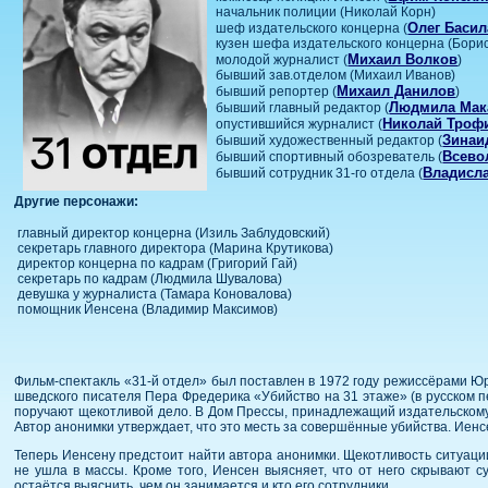
начальник полиции (Николай Корн)
Олег Баси
шеф издательского концерна (
кузен шефа издательского концерна (Бори
Михаил Волков
молодой журналист (
)
бывший зав.отделом (Михаил Иванов)
Михаил Данилов
бывший репортер (
)
Людмила Мак
бывший главный редактор (
Николай Троф
опустившийся журналист (
Зинаи
бывший художественный редактор (
Всево
бывший спортивный обозреватель (
Владисл
бывший сотрудник 31-го отдела (
Другие персонажи:
главный директор концерна (Изиль Заблудовский)
секретарь главного директора (Марина Крутикова)
директор концерна по кадрам (Григорий Гай)
секретарь по кадрам (Людмила Шувалова)
девушка у журналиста (Тамара Коновалова)
помощник Йенсена (Владимир Максимов)
Фильм-спектакль «31-й отдел» был поставлен в 1972 году режиссёрами 
шведского писателя Пера Фредерика «Убийство на 31 этаже» (в русском п
поручают щекотливой дело. В Дом Прессы, принадлежащий издательскому 
Автор анонимки утверждает, что это месть за совершённые убийства. Иенс
Теперь Иенсену предстоит найти автора анонимки. Щекотливость ситуаци
не ушла в массы. Кроме того, Иенсен выясняет, что от него скрывают с
остаётся выяснить, чем он занимается и кто его сотрудники.