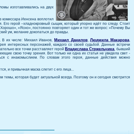
ломы изготавливались на двух
аз комиссара Иенсена воплотил
. Его герой –хладнокровный сыщик, который упорно идёт по следу. Стоит
Хорошо», «Ясно», постоянно повторяет один и тот же вопрос: «Почему Вы
ский ум, желание докопаться до правды.
Михаил Данилов
Людмила Макарова
. В их числе: Михаил Иванов,
,
,
рея интересных персонажей, каждого со своей судьбой. Данные встречи
Владислава Стржельчика
ательно все точки расставляет герой
, бывший
еющие свою точку зрения. Вот только ни одна их статья не увидела свет -
ься с инакомыслием. По словам этого героя, данные действия можно
ся, и привычная маска слетит с его лица...
м темы, которая будет актуальной всегда. Поэтому он и сегодня смотрится