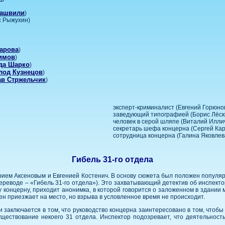
лашвили
)
с Рыжухин)
арова
)
имов
)
да Шарко
)
лод Кузнецов
)
ав Стржельчик
)
эксперт-криминалист (Евгений Горюно
заведующий типографией (Борис Лёск
человек в серой шляпе (Виталий Илли
секретарь шефа концерна (Сергей Ка
сотрудница концерна (Галина Яковлев
Гибель 31-го отдела
Юрием Аксеновым и Евгенией Костенич. В основу сюжета был положен популя
ереводе – «Гибель 31-го отдела»). Это захватывающий детектив об инспект
концерну, приходит анонимка, в которой говорится о заложенном в здании 
ен приезжает на место, но взрыва в условленное время не происходит.
и заключается в том, что руководство концерна заинтересовано в том, чт
уществование некоего 31 отдела. Инспектор подозревает, что деятельност