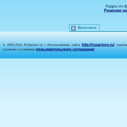
Кадры из ф
Рецензия на
Вконтакте
http://rusactors.ru/
© 2003-2016 RUSactors.ru / Использование сайта
означае
пользовательского соглашения
согласие с условиями
.