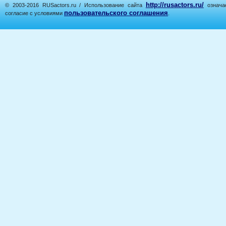
http://rusactors.ru/
© 2003-2016 RUSactors.ru / Использование сайта
означае
пользовательского соглашения
согласие с условиями
.