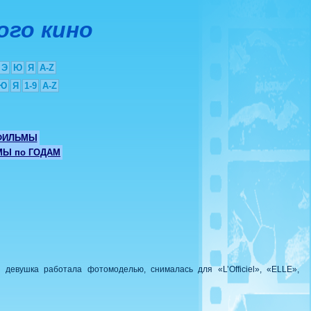
ого кино
Э
Ю
Я
A-Z
Ю
Я
1-9
A-Z
ФИЛЬМЫ
Ы по ГОДАМ
девушка работала фотомоделью, снималась для «L’Officiel», «ELLE»,