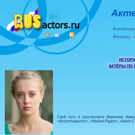
Акте
Киноактер
Фильмы
:
ИСТОР
АКТЁРЫ ПО
Свой путь в шоу-бизнесе Вероника Иваще
«Boscomagazine», «Madam Figaro», «Marie Cla