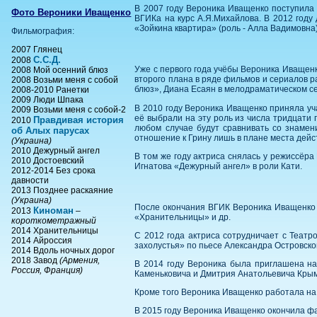
В 2007 году Вероника Иващенко поступила 
Фото Вероники Иващенко
ВГИКа на курс А.Я.Михайлова. В 2012 году
«Зойкина квартира» (роль - Алла Вадимовна),
Фильмография:
2007 Глянец
С.С.Д.
2008
Уже с первого года учёбы Вероника Иващен
2008 Мой осенний блюз
второго плана в ряде фильмов и сериалов 
2008 Возьми меня с собой
блюз», Диана Есаян в мелодраматическом се
2008-2010 Ранетки
2009 Люди Шпака
В 2010 году Вероника Иващенко приняла уч
2009 Возьми меня с собой-2
её выбрали на эту роль из числа тридцати 
Правдивая история
2010
любом случае будут сравнивать со знамени
об Алых парусах
отношение к Грину лишь в плане места дейс
(Украина)
2010 Дежурный ангел
В том же году актриса снялась у режиссёр
2010 Достоевский
Игнатова «Дежурный ангел» в роли Кати.
2012-2014 Без срока
давности
2013 Позднее раскаяние
(Украина)
После окончания ВГИК Вероника Иващенко 
Киноман
2013
–
«Хранительницы» и др.
короткометражный
2014 Хранительницы
С 2012 года актриса сотрудничает с Театр
2014 Айроссия
захолустья» по пьесе Александра Островско
2014 Вдоль ночных дорог
2018 Завод
(Армения,
В 2014 году Вероника была приглашена на
Россия, Франция)
Каменьковича и Дмитрия Анатольевича Кры
Кроме того Вероника Иващенко работала на 
В 2015 году Вероника Иващенко окончила ф