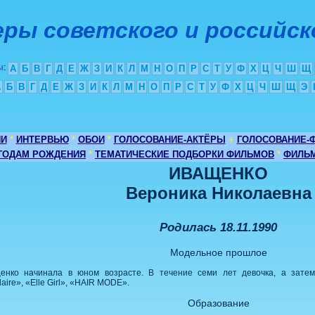
ры советского и российск
ы
:
А
Б
В
Г
Д
Е
Ж
З
И
К
Л
М
Н
О
П
Р
С
Т
У
Ф
Х
Ц
Ч
Ш
Щ
А
Б
В
Г
Д
Е
Ж
З
И
К
Л
М
Н
О
П
Р
С
Т
У
Ф
Х
Ц
Ч
Ш
Щ
Э
ИИ
*
ИНТЕРВЬЮ
*
ОБОИ
*
ГОЛОСОВАНИЕ-АКТЁРЫ
+
ГОЛОСОВАНИЕ-
 ГОДАМ РОЖДЕНИЯ
*
ТЕМАТИЧЕСКИЕ ПОДБОРКИ ФИЛЬМОВ
*
ФИЛЬМ
ИВАЩЕНКО
Вероника Николаевна
Родилась 18.11.1990
Модельное прошлое
нко начинала в юном возрасте. В течение семи лет девочка, а затем 
ire», «Elle Girl», «HAIR MODE».
Образование