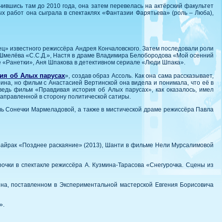
ившись там до 2010 года, она затем перевелась на актёрский факультет
ых работ она сыграла в спектаклях «Фантазии Фарятьева» (роль – Люба),
ец» известного режиссёра Андрея Кончаловского. Затем последовали роли
 Шмелёва «С.С.Д.», Настя в драме Владимира Белобородова «Мой осенний
е «Ранетки», Аня Шпакова в детективном сериале «Люди Шпака».
ия об Алых парусах
», создав образ Ассоль. Как она сама рассказывает,
ина, но фильм с Анастасией Вертинской она видела и понимала, что её в
 ведь фильм «Правдивая история об Алых парусах», как оказалось, имел
направленной в сторону политической сатиры.
ль Сонечки Мармеладовой, а также в мистической драме режиссёра Павла
Байрак «Позднее раскаяние» (2013), Шанти в фильме Нели Мурсалимовой
очки в спектакле режиссёра А. Кузмина-Тарасова «Снегурочка. Сцены из
ина, поставленном в Экспериментальной мастерской Евгения Борисовича
».