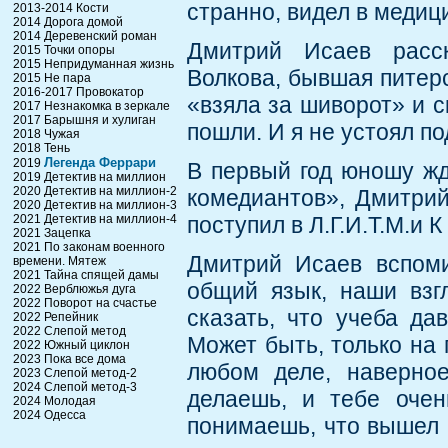
странно, видел в медиц
2013-2014 Кости
2014 Дорога домой
2014 Деревенский роман
Дмитрий Исаев расс
2015 Точки опоры
2015 Непридуманная жизнь
Волкова, бывшая питерс
2015 Не пара
2016-2017 Провокатор
«взяла за шиворот» и с
2017 Незнакомка в зеркале
2017 Барышня и хулиган
пошли. И я не устоял по
2018 Чужая
2018 Тень
Легенда Феррари
2019
В первый год юношу жд
2019 Детектив на миллион
2020 Детектив на миллион-2
комедиантов», Дмитрий
2020 Детектив на миллион-3
2021 Детектив на миллион-4
поступил в Л.Г.И.Т.М.и 
2021 Зацепка
2021 По законам военного
Дмитрий Исаев вспоми
времени. Мятеж
2021 Тайна спящей дамы
общий язык, наши взг
2022 Верблюжья дуга
2022 Поворот на счастье
сказать, что учеба да
2022 Репейник
2022 Слепой метод
Может быть, только на 
2022 Южный циклон
2023 Пока все дома
любом деле, наверное
2023 Слепой метод-2
2024 Слепой метод-3
делаешь, и тебе очен
2024 Молодая
2024 Одесса
понимаешь, что вышел 