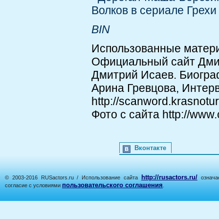
Волков в сериале Грехи
BIN
Использованные матер
Официальный сайт Дмитри
Дмитрий Исаев. Биографи
Арина Гревцова, Интер
http://scanword.krasnotur
Фото с сайта http://www.c
Вконтакте
http://rusactors.ru/
© 2003-2016 RUSactors.ru / Использование сайта
означае
пользовательского соглашения
согласие с условиями
.