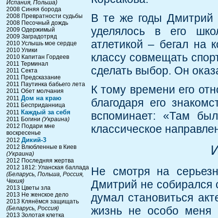
Испания, Польша)
2008 Синяя борода
В те же годы Дмитрий 
2008 Превратности судьбы
2008 Песочный дождь
уделялось в его шко
2009 Одержимый
2009 Заградотряд
атлетикой – бегал на 
2010 Услышь мое сердце
2010 Улики
классу совмещать спор
2010 Капитан Гордеев
2011 Терминал
сделать выбор. Он оказа
2011 Секта
2011 Предсказание
2011 Паутинка бабьего лета
К тому времени его от
2011 Обет молчания
Дом на краю
2011
благодаря его знаком
2011 Бесприданница
Каждый за себя
2011
вспоминает: «Там был
2011 Богини
(Украина)
2012 Подари мне
классическое направлен
воскресенье
Дикий-3
2012
И
2012 Влюбленные в Киев
(Украина)
2012 Последняя жертва
2012 1812: Уланская баллада
Не смотря на серьезн
(Беларусь, Польша, Россия,
Чехия)
Дмитрий не собирался 
2013 Цветы зла
2013 Не женское дело
думал становиться акт
2013 Клянёмся защищать
жизнь не особо меня 
(Беларусь, Россия)
2013 Золотая клетка