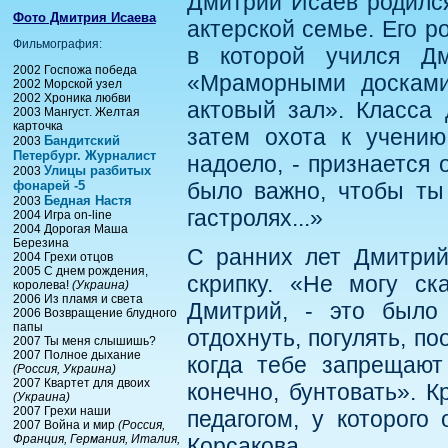
Дмитрий Исаев родился
Фото Дмитрия Исаева
актерской семье. Его р
Фильмография:
в которой учился Дм
2002 Госпожа победа
«Мраморными досками
2002 Морской узел
2002 Хроника любви
актовый зал». Класса
2003 Мангуст. Желтая
карточка
затем охота к учени
Бандитский
2003
Петербург. Журналист
надоело, - признается 
Улицы разбитых
2003
фонарей -5
было важно, чтобы ты
Бедная Настя
2003
гастролях...»
2004 Игра on-line
2004 Дорогая Маша
Березина
С ранних лет Дмитрий
2004 Грехи отцов
2005 С днем рождения,
скрипку. «Не могу ск
королева!
(Украина)
2006 Из пламя и света
Дмитрий, - это было 
2006 Возвращение блудного
папы
отдохнуть, погулять, п
2007 Ты меня слышишь?
2007 Полное дыхание
когда тебе запрещают
(Россия, Украина)
2007 Квартет для двоих
конечно, бунтовать». К
(Украина)
2007 Грехи наши
педагогом, у которого
2007 Война и мир
(Россия,
Франция, Германия, Италия,
Корсакова.