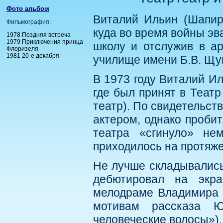
Фото альбом
Виталий Ильин (Шапиро
Фильмография:
куда во время войны эв
1978 Поздняя встреча
1979 Приключения принца
школу и отслужив в а
Флоризеля
1981 20-е декабря
училище имени Б.В. Щук
В 1973 году Виталий Ил
где был принят в Теат
театр). По свидетельст
актером, однако пробит
театра «сгинуло» не
приходилось на протяже
Не лучше складывались 
дебютировал на экр
мелодраме Владимира 
мотивам рассказа Ю
человеческие волосы»).