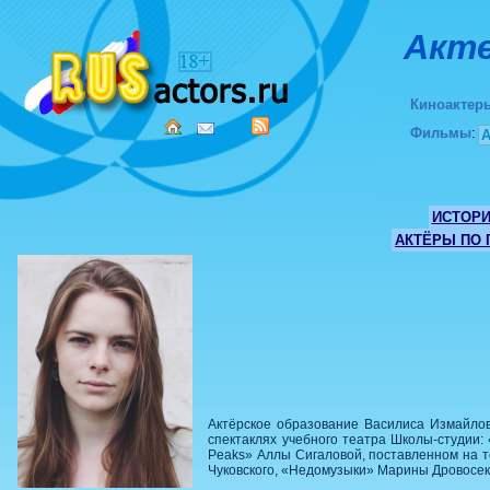
Акте
Киноактер
Фильмы
:
ИСТОР
АКТЁРЫ ПО
Актёрское образование Василиса Измайлова
спектаклях учебного театра Школы-студии
Peaks» Аллы Сигаловой, поставленном на 
Чуковского, «Недомузыки» Марины Дровосек