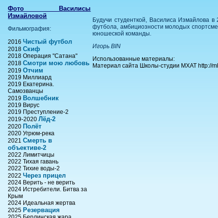
Фото Василисы
Измайловой
Будучи студенткой, Василиса Измайлова в
футбола, амбициозности молодых спортсмен
Фильмография:
юношеской команды.
Чистый футбол
2016
Игорь BIN
Скиф
2018
2018 Операция "Сатана"
Использованные материалы:
Смотри мою любовь
2018
Материал сайта Школы-студии МХАТ http://mha
Отчим
2019
2019 Миллиард
2019 Екатерина.
Самозванцы
Волшебник
2019
2019 Вирус
2019 Преступление-2
Лёд-2
2019-2020
Полёт
2020
2020 Угрюм-река
Смерть в
2021
объективе-2
2022 Лимитчицы
2022 Тихая гавань
2022 Тихие воды-2
Через прицел
2022
2024 Верить - не верить
2024 Истребители. Битва за
Крым
2024 Идеальная жертва
Резервация
2025
2025 Берлинская жара