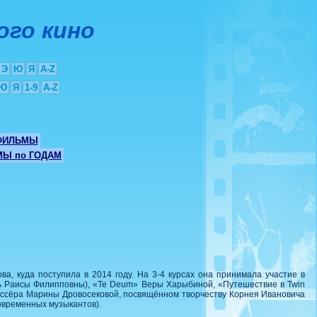
ого кино
Э
Ю
Я
A-Z
Ю
Я
1-9
A-Z
ФИЛЬМЫ
Ы по ГОДАМ
а, куда поступила в 2014 году. На 3-4 курсах она принимала участие в
ль Раисы Филипповны), «Te Deum» Веры Харыбиной, «Путешествие в Twin
иссёра Марины Дровосековой, посвящённом творчеству Корнея Ивановича
овременных музыкантов).