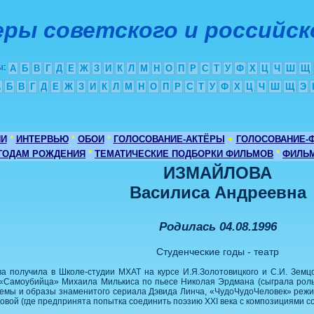
ры советского и российск
ы
:
А
Б
В
Г
Д
Е
Ж
З
И
К
Л
М
Н
О
П
Р
С
Т
У
Ф
Х
Ц
Ч
Ш
Щ
А
Б
В
Г
Д
Е
Ж
З
И
К
Л
М
Н
О
П
Р
С
Т
У
Ф
Х
Ц
Ч
Ш
Щ
Э
ИИ
*
ИНТЕРВЬЮ
*
ОБОИ
*
ГОЛОСОВАНИЕ-АКТЁРЫ
+
ГОЛОСОВАНИЕ-
 ГОДАМ РОЖДЕНИЯ
*
ТЕМАТИЧЕСКИЕ ПОДБОРКИ ФИЛЬМОВ
*
ФИЛЬМ
ИЗМАЙЛОВА
Василиса Андреевна
Родилась 04.08.1996
Студенческие годы - театр
 получила в Школе-студии МХАТ на курсе И.Я.Золотовицкого и С.И. Земцов
: «Самоубийца» Михаила Милькиса по пьесе Николая Эрдмана (сыграла ро
темы и образы знаменитого сериала Дэвида Линча, «ЧудоЧудоЧеловек» реж
овой (где предпринята попытка соединить поэзию XXI века с композициями с