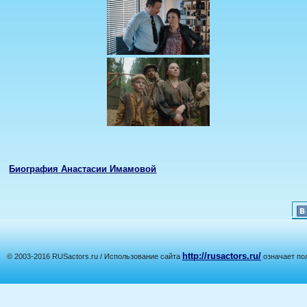
Биография Анастасии Имамовой
http://rusactors.ru/
© 2003-2016 RUSactors.ru / Использование сайта
означает по