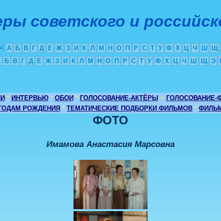
ры советского и российск
ы
:
А
Б
В
Г
Д
Е
Ж
З
И
К
Л
М
Н
О
П
Р
С
Т
У
Ф
Х
Ц
Ч
Ш
Щ
А
Б
В
Г
Д
Е
Ж
З
И
К
Л
М
Н
О
П
Р
С
Т
У
Ф
Х
Ц
Ч
Ш
Щ
Э
ИИ
*
ИНТЕРВЬЮ
*
ОБОИ
*
ГОЛОСОВАНИЕ-АКТЁРЫ
+
ГОЛОСОВАНИЕ-
 ГОДАМ РОЖДЕНИЯ
*
ТЕМАТИЧЕСКИЕ ПОДБОРКИ ФИЛЬМОВ
*
ФИЛЬМ
ФОТО
Имамова Анастасия Марсовна