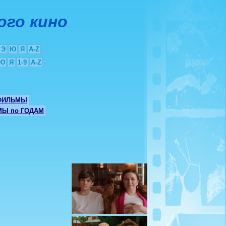
ого кино
Э
Ю
Я
A-Z
Ю
Я
1-9
A-Z
ФИЛЬМЫ
Ы по ГОДАМ