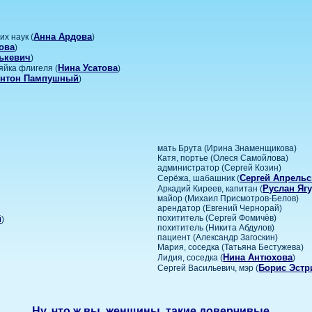
Анна Ардова
х наук (
)
ова
)
ькевич
)
Нина Усатова
яйка флигеля (
)
нтон Пампушный
)
мать Брута (Ирина Знаменщикова)
Катя, портье (Олеся Самойлова)
администратор (Сергей Козин)
Сергей Апрель
Серёжа, шабашник (
Руслан Яг
Аркадий Киреев, капитан (
майор (Михаил Присмотров-Белов)
арендатор (Евгений Чернорай)
похититель (Сергей Фомичёв)
й
)
похититель (Никита Абдулов)
пациент (Александр Загоскин)
Мария, соседка (Татьяна Бестужева)
Нина Антюхова
Лидия, соседка (
)
Борис Эстр
Сергей Васильевич, мэр (
Ну, что ж вы, женщины, такие доверчивые…