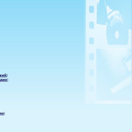
ский
)
удин
)
ин
)