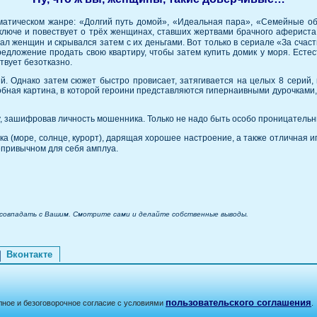
матическом жанре: «Долгий путь домой», «Идеальная пара», «Семейные об
ключе и повествует о трёх женщинах, ставших жертвами брачного афериста.
щал женщин и скрывался затем с их деньгами. Вот только в сериале «За счас
редложение продать свою квартиру, чтобы затем купить домик у моря. Есте
ствует безотказно.
. Однако затем сюжет быстро провисает, затягивается на целых 8 серий, в
бная картина, в которой героини представляются гипернаивными дурочками
 зашифровав личность мошенника. Только не надо быть особо проницательны
нка (море, солнце, курорт), дарящая хорошее настроение, а также отличная 
епривычном для себя амплуа.
 совпадать с Вашим. Смотрите сами и делайте собственные выводы.
Вконтакте
пользовательского соглашения
лное и безоговорочное согласие с условиями
.