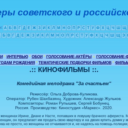
ры советского и российск
ы
:
А
Б
В
Г
Д
Е
Ж
З
И
К
Л
М
Н
О
П
Р
С
Т
У
Ф
Х
Ц
Ч
Ш
Щ
А
Б
В
Г
Д
Е
Ж
З
И
К
Л
М
Н
О
П
Р
С
Т
У
Ф
Х
Ц
Ч
Ш
Щ
Э
ИИ
*
ИНТЕРВЬЮ
*
ОБОИ
*
ГОЛОСОВАНИЕ-АКТЁРЫ
+
ГОЛОСОВАНИЕ-
 ГОДАМ РОЖДЕНИЯ
*
ТЕМАТИЧЕСКИЕ ПОДБОРКИ ФИЛЬМОВ
*
ФИЛЬМ
.:: КИНОФИЛЬМЫ ::.
Комедийная мелодрама "За счастьем"
Режиссёр: Ольга Доброва-Куликова.
Оператор: Рубен Шахбазянц. Художник: Александр Жульков.
Композиторы: Роман Рупышев, Сергей Бобунец.
Россия. Производство: Киностудия «Маркес». 2020.
женщинах Ирине, Диане и Насте, попавших в ловушку брачного афериста. М
женщин, он предлагает им продать свою квартиру и на двоих купить домик у 
ика не просто, но женщины не отчаиваются и, не надеясь на помощь полиции,