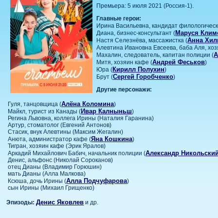
Премьера: 5 июля 2021 (Россия-1).
Главные герои:
Ирина Васильевна, кандидат филологически
Маруся Клим
Диана, бизнес-консультант (
Анна Хил
Настя Селезнёва, массажистка (
Алевтина Ивановна Евсеева, баба Аля, хоз
А
Махалин, следователь, капитан полиции (
Андрей Феськов
Митя, хозяин кафе (
)
Кирилл Полухин
Юра (
)
Сергей Горобченко
Брут (
)
Другие персонажи:
Алёна Коломина
Гуля, танцовщица (
)
Ивар Калныньш
Майкл, турист из Канады (
)
Регина Львовна, коллега Ирины (Наталия Гаранина)
Артур, стоматолог (Евгений Антонов)
Стасик, внук Алевтины (Максим Жегалин)
Яна Кошкина
Анюта, администратор кафе (
)
Тигран, хозяин кафе (Эрик Яралов)
Александр Никольски
Аркадий Михайлович Бабич, начальник полиции (
Денис, альфонс (Николай Сороканов)
отец Дианы (Владимир Горюшин)
мать Дианы (Алла Малкова)
Алла Подчуфарова
Ксюша, дочь Ирины (
)
сын Ирины (Михаил Грищенко)
Денис Яковлев
Эпизоды:
и др.