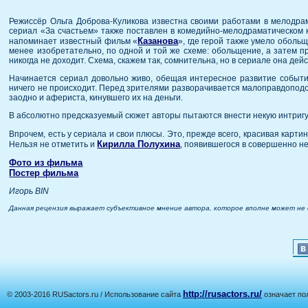
Режиссёр Ольга Доброва-Куликова известна своими работами в мелодра
сериал «За счастьем» также поставлен в комедийно-мелодраматическом 
Казанова
напоминает известный фильм «
», где герой также умело оболь
менее изобретательно, по одной и той же схеме: обольщение, а затем п
никогда не доходит. Схема, скажем так, сомнительна, но в сериале она дей
Начинается сериал довольно живо, обещая интересное развитие событий
ничего не происходит. Перед зрителями разворачивается малоправдоподо
заодно и афериста, кинувшего их на деньги.
В абсолютно предсказуемый сюжет авторы пытаются внести некую интригу,
Впрочем, есть у сериала и свои плюсы. Это, прежде всего, красивая карти
Кирилла Полухина
Нельзя не отметить и
, появившегося в совершенно н
Фото из фильма
Постер фильма
Игорь BIN
Данная рецензия выражает субъективное мнение автора, которое вполне может не
http://rusactors.ru/
© 2003-2016 RUSactors.ru / Использование сайта
означает по