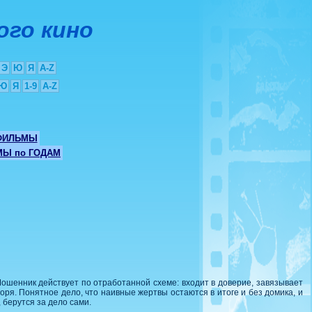
ого кино
Э
Ю
Я
A-Z
Ю
Я
1-9
A-Z
ФИЛЬМЫ
Ы по ГОДАМ
ошенник действует по отработанной схеме: входит в доверие, завязывает
моря. Понятное дело, что наивные жертвы остаются в итоге и без домика, и
 берутся за дело сами.