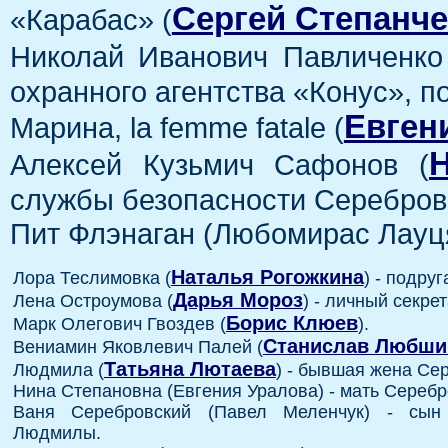
Сергей Степанч
«Карабас» (
Николай Иванович Павличенко
охранного агентства «Конус», по
Евген
Марина, la femme fatale (
Алексей Кузьмич Сафонов (
службы безопасности Серебров
Пит Флэнаган (Любомирас Лауц
Наталья Рогожкина
Лора Теслимовка (
) - подруг
Дарья Мороз
Лена Остроумова (
) - личный секре
Борис Клюев
Марк Олегович Гвоздев (
).
Станислав Любши
Вениамин Яковлевич Палей (
Татьяна Лютаева
Людмила (
) - бывшая жена Се
Нина Степановна (Евгения Уралова) - мать Серебр
Ваня Серебровский (Павел Меленчук) - сын
Людмилы.