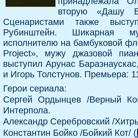
принадлежала О
вторую «Дашу В
Сценаристами также выст
Рубинштейн. Шикарная му
исполнителю на бамбуковой фле
Project», мужу джазовой пиа
выступил Арунас Баразнаускас
и Игорь Толстунов. Премьера: 1
Герои сериала:
Сергей Ордынцев /Верный Кон
Интерпола.
Александр Серебровский /Хитры
Константин Бойко /Бойкий Кот/ (