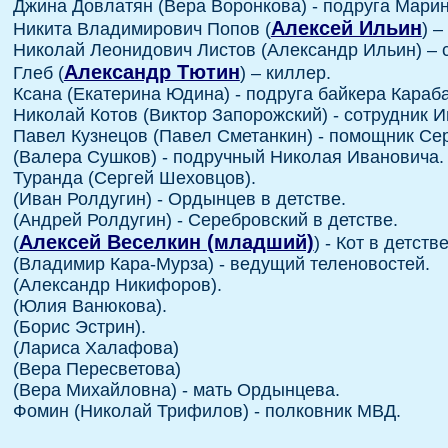
Джина Довлатян (Вера Воронкова) - подруга Мари
Алексей Ильин
Никита Владимирович Попов (
) –
Николай Леонидович Листов (Александр Ильин) – 
Александр Тютин
Глеб (
) – киллер.
Ксана (Екатерина Юдина) - подруга байкера Караба
Николай Котов (Виктор Запорожский) - сотрудник 
Павел Кузнецов (Павел Сметанкин) - помощник Се
(Валера Сушков) - подручный Николая Ивановича.
Туранда (Сергей Шеховцов).
(Иван Ролдугин) - Ордынцев в детстве.
(Андрей Ролдугин) - Серебровский в детстве.
Алексей Веселкин (младший)
(
) - Кот в детстве
(Владимир Кара-Мурза) - ведущий теленовостей.
(Александр Никифоров).
(Юлия Ванюкова).
(Борис Эстрин).
(Лариса Халафова)
(Вера Пересветова)
(Вера Михайловна) - мать Ордынцева.
Фомин (Николай Трифилов) - полковник МВД.