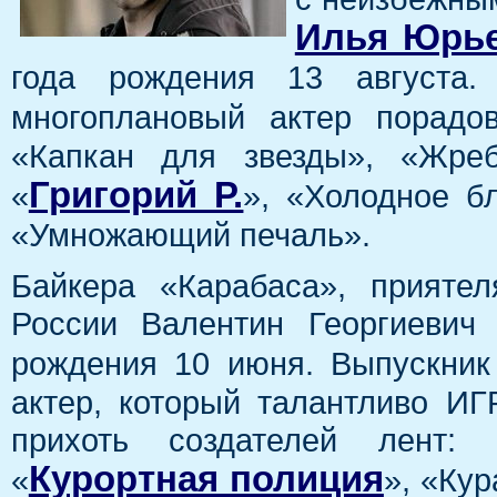
Илья Юрь
года рождения 13 августа.
многоплановый актер порадо
«Капкан для звезды», «Жреб
Григорий Р.
«
», «Холодное б
«Умножающий печаль».
Байкера «Карабаса», прияте
России Валентин Георгиевич
рождения 10 июня. Выпускни
актер, который талантливо ИГ
прихоть создателей лент: 
Курортная полиция
«
», «Ку