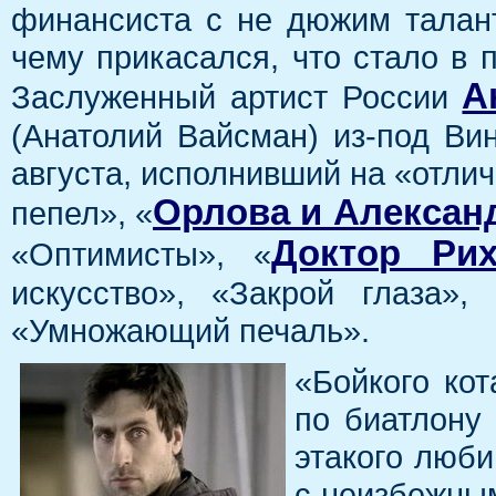
финансиста с не дюжим талант
чему прикасался, что стало в 
А
Заслуженный артист России
(Анатолий Вайсман) из-под Ви
августа, исполнивший на «отлич
Орлова и Алексан
пепел», «
Доктор Рих
«Оптимисты», «
искусство», «Закрой глаза»
«Умножающий печаль».
«Бойкого ко
по биатлону 
этакого люб
с неизбежны