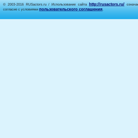
http://rusactors.ru/
© 2003-2016 RUSactors.ru / Использование сайта
означае
пользовательского соглашения
согласие с условиями
.