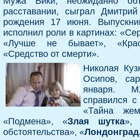
Мужа Вики, неожиданно об
расставании, сыграл Дмитри
рождения 17 июня. Выпускни
исполнил роли в картинах: «Се
«Лучше не бывает», «Крас
«Средство от смерти».
Николая Куз
Осипов, са
января. М
справился с
«Тайна жем
«Подмена», «
Злая шутка
»,
обстоятельства», «
Лондонград.