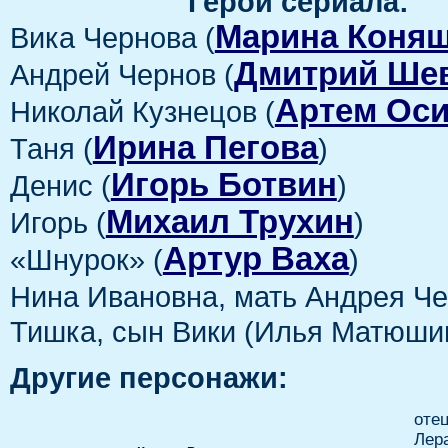
Герои сериала:
Марина Коня
Вика Чернова (
Дмитрий Ше
Андрей Чернов (
Артем Ос
Николай Кузнецов (
Ирина Пегова
Таня (
)
Игорь Ботвин
Денис (
)
Михаил Трухин
Игорь (
)
Артур Ваха
«Шнурок» (
)
Нина Ивановна, мать Андрея Че
Тишка, сын Вики (Илья Матюши
Другие персонажи:
оте
Лер