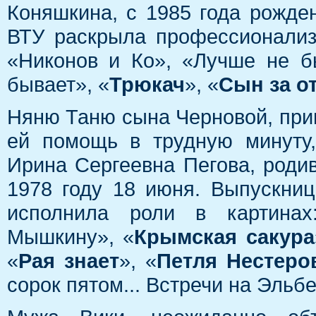
Коняшкина, с 1985 года рожд
ВТУ раскрыла профессионализ
«Никонов и Ко», «Лучше не б
бывает», «
Трюкач
», «
Сын за о
Няню Таню сына Черновой, при
ей помощь в трудную минуту
Ирина Сергеевна Пегова, роди
1978 году 18 июня. Выпускни
исполнила роли в картинах
Мышкину», «
Крымская сакура
«
Рая знает
», «
Петля Нестеро
сорок пятом... Встречи на Эльбе