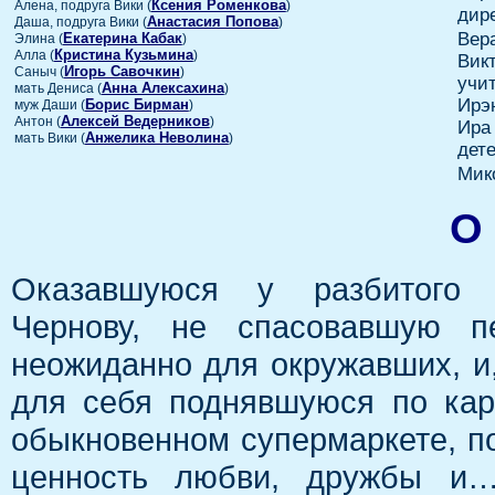
Ксения Роменкова
Алена, подруга Вики (
)
дир
Анастасия Попова
Даша, подруга Вики (
)
Вер
Екатерина Кабак
Элина (
)
Кристина Кузьмина
Алла (
)
Вик
Игорь Савочкин
Саныч (
)
учи
Анна Алексахина
мать Дениса (
)
Ирэ
Борис Бирман
муж Даши (
)
Алексей Ведерников
Антон (
)
Ира
Анжелика Неволина
мать Вики (
)
дет
Мик
О
Оказавшуюся у разбитого 
Чернову, не спасовавшую пе
неожиданно для окружавших, и,
для себя поднявшуюся по кар
обыкновенном супермаркете, 
ценность любви, дружбы и….