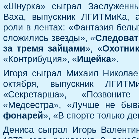
«Шнурка» сыграл Заслуженны
Ваха, выпускник ЛГИТМиКа, а
роли в лентах: «Фантазия белы
сложились звезды», «
Следоват
за тремя зайцами
», «
Охотник
«Контрибуция», «
Ищейка
».
Игоря сыграл Михаил Николае
октября, выпускник ЛГИТМ
«Секретарша», «Позвоните
«Медсестра», «Лучше не быв
фонарей
», «В спорте только д
Дениса сыграл Игорь Валенти