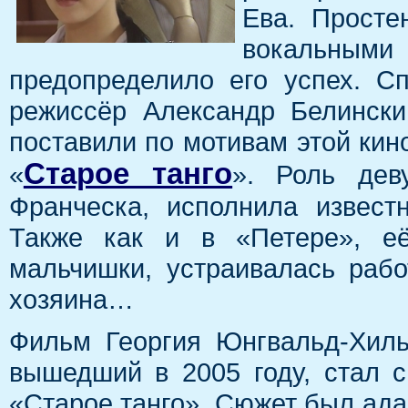
Ева. Просте
вокальными
предопределило его успех. Сп
режиссёр Александр Белинск
поставили по мотивам этой ки
Старое танго
«
». Роль дев
Франческа, исполнила извест
Также как и в «Петере», её
мальчишки, устраивалась раб
хозяина…
Фильм Георгия Юнгвальд-Хил
вышедший в 2005 году, стал 
«Старое танго». Сюжет был ада