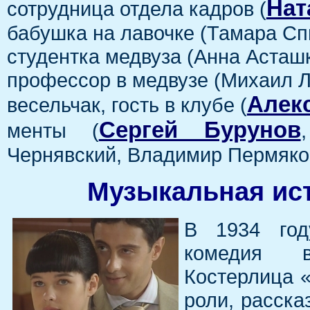
Нат
сотрудница отдела кадров (
бабушка на лавочке (Тамара Сп
студентка медвуза (Анна Асташ
профессор в медвузе (Михаил Л
Алек
весельчак, гость в клубе (
Сергей Бурунов
менты (
Чернявский, Владимир Пермяко
Музыкальная ис
В 1934 год
комедия в
Костерлица «
роли, расск