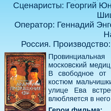
Сценаристы: Георгий Юн
Шиш
Оператор: Геннадий Энг
Н
Россия. Производство:
Провинциальна
московский медици
В свободное от 
костюм мальчишки
улице Ева встре
влюбляется в нег
Герои фильма: