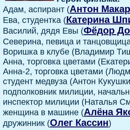
Антон Мака
Адам, аспирант (
Катерина Шп
Ева, студентка (
Фёдор До
Василий, дядя Евы (
Северина, певица и танцовщица
Воришка в клубе (Владимир Ти
Анна, торговка цветами (Екатер
Анна-2, торговка цветами (Люд
студент медвуза (Антон Кукушки
подполковник милиции, начальн
инспектор милиции (Наталья С
Алёна Як
женщина в машине (
Олег Кассин
дружинник (
)