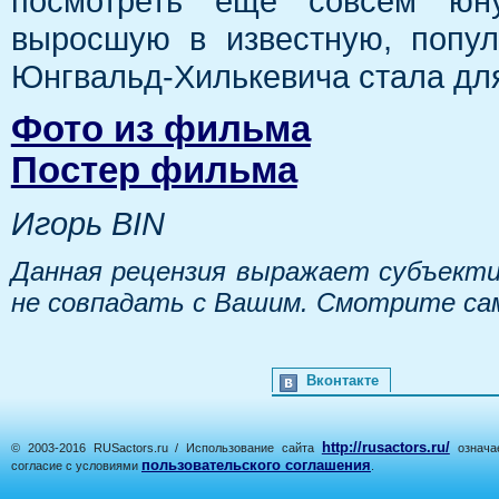
посмотреть ещё совсем юну
выросшую в известную, попул
Юнгвальд-Хилькевича стала для
Фото из фильма
Постер фильма
Игорь BIN
Данная рецензия выражает субъекти
не совпадать с Вашим. Смотрите са
Вконтакте
http://rusactors.ru/
© 2003-2016 RUSactors.ru / Использование сайта
означае
пользовательского соглашения
согласие с условиями
.