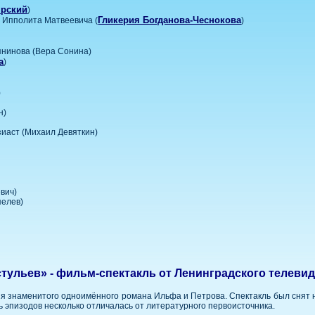
ярский
)
Гликерия Богданова-Чеснокова
 Ипполита Матвеевича (
)
янинова (Вера Сонина)
а
)
)
н)
зиаст (Михаил Девяткин)
вич)
пелев)
стульев» - фильм-спектакль от Ленинградского телеви
ция знаменитого одноимённого романа Ильфа и Петрова. Спектакль был снят
ь эпизодов несколько отличалась от литературного первоисточника.