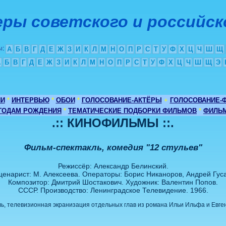
ры советского и российск
ы
:
А
Б
В
Г
Д
Е
Ж
З
И
К
Л
М
Н
О
П
Р
С
Т
У
Ф
Х
Ц
Ч
Ш
Щ
А
Б
В
Г
Д
Е
Ж
З
И
К
Л
М
Н
О
П
Р
С
Т
У
Ф
Х
Ц
Ч
Ш
Щ
Э
ИИ
*
ИНТЕРВЬЮ
*
ОБОИ
*
ГОЛОСОВАНИЕ-АКТЁРЫ
+
ГОЛОСОВАНИЕ-
 ГОДАМ РОЖДЕНИЯ
*
ТЕМАТИЧЕСКИЕ ПОДБОРКИ ФИЛЬМОВ
*
ФИЛЬМ
.:: КИНОФИЛЬМЫ ::.
Фильм-спектакль, комедия "12 стульев"
Режиссёр: Александр Белинский.
ценарист: М. Алексеева. Операторы: Борис Никаноров, Андрей Гуса
Композитор: Дмитрий Шостакович. Художник: Валентин Попов.
СССР. Производство: Ленинградское Телевидение. 1966.
ь, телевизионная экранизация отдельных глав из романа Ильи Ильфа и Евге