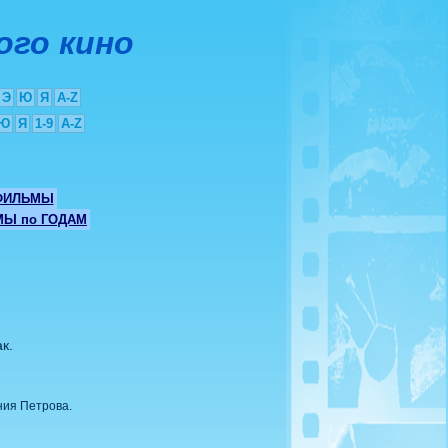
ого кино
Э
Ю
Я
A-Z
Ю
Я
1-9
A-Z
ФИЛЬМЫ
Ы по ГОДАМ
к.
ния Петрова.