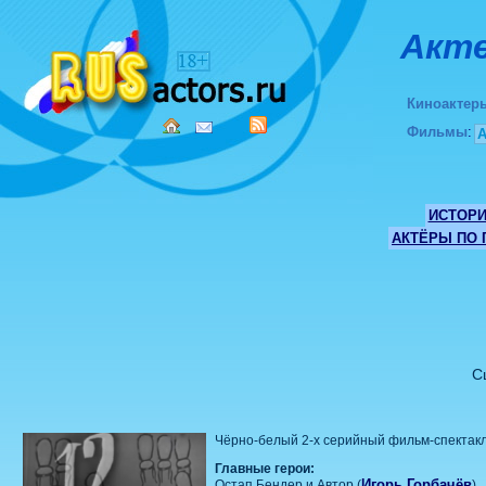
Акте
Киноактер
Фильмы
:
ИСТОР
АКТЁРЫ ПО
С
Чёрно-белый 2-х серийный фильм-спектакл
Главные герои:
Игорь Горбачёв
Остап Бендер и Автор (
)