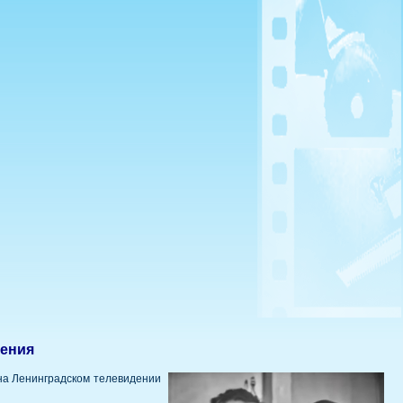
дения
 на Ленинградском телевидении