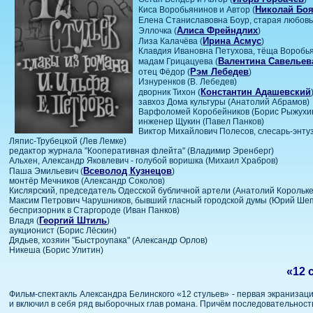
Николай Бо
Киса Воробьянинов и Автор (
Елена Станиславовна Боур, старая любовь
Алиса Фрейндлих
Эллочка (
)
Ирина Асмус
Лиза Калачёва (
)
Клавдия Ивановна Петухова, тёща Воробь
Валентина Савельев
мадам Грицацуева (
Рэм Лебедев
отец Фёдор (
)
Изнуренков (В. Лебедев)
Константин Адашевский
дворник Тихон (
завхоз Дома культуры (Анатолий Абрамов)
Варфоломей Коробейников (Борис Рыжухи
инженер Щукин (Павел Панков)
Виктор Михайлович Полесов, слесарь-энту
Ляпис-Трубецкой (Лев Лемке)
редактор журнала "Кооперативная флейта" (Владимир Эренберг)
Альхен, Александр Яковлевич - голубой воришка (Михаил Храбров)
Всеволод Кузнецов
Паша Эмильевич (
)
монтёр Мечников (Александр Соколов)
Кислярский, председатель Одесской бубличной артели (Анатолий Корольке
Максим Петрович Чарушников, бывший гласный городской думы (Юрий Ше
беспризорник в Старгороде (Иван Панков)
Георгий Штиль
Владя (
)
аукционист (Борис Лёскин)
Дядьев, хозяин "Быстроупака" (Александр Орлов)
Никеша (Борис Улитин)
«12 
Фильм-спектакль Александра Белинского «12 стульев» - первая экраниза
и включил в себя ряд выборочных глав романа. Причём последовательност