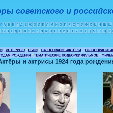
ры советского и российск
ы
:
А
Б
В
Г
Д
Е
Ж
З
И
К
Л
М
Н
О
П
Р
С
Т
У
Ф
Х
Ц
Ч
Ш
Щ
А
Б
В
Г
Д
Е
Ж
З
И
К
Л
М
Н
О
П
Р
С
Т
У
Ф
Х
Ц
Ч
Ш
Щ
Э
ИИ
*
ИНТЕРВЬЮ
*
ОБОИ
*
ГОЛОСОВАНИЕ-АКТЁРЫ
+
ГОЛОСОВАНИЕ-
 ГОДАМ РОЖДЕНИЯ
*
ТЕМАТИЧЕСКИЕ ПОДБОРКИ ФИЛЬМОВ
*
ФИЛЬМ
Актёры и актрисы 1924 года рождени