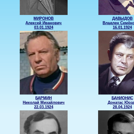
МИРОНОВ
ДАВЫДОВ
Алексей Иванович
Владлен Семён
03.01.1924
16.01.1924
БАРМИН
БАНИОНИС
Николай Михайлович
Донатас Юоз
22.03.1924
28.04.1924