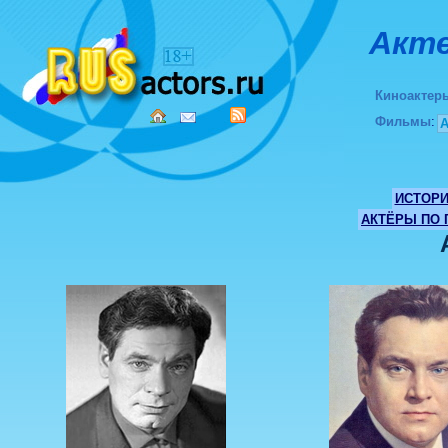
Акте
Киноактер
Фильмы
:
ИСТОР
АКТЁРЫ ПО