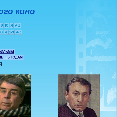
ого кино
Э
Ю
Я
A-Z
Ю
Я
1-9
A-Z
ФИЛЬМЫ
Ы по ГОДАМ
я