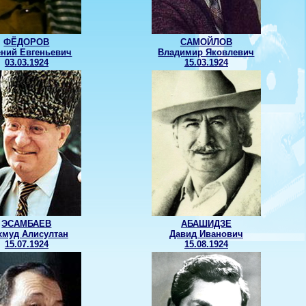
ФЁДОРОВ
САМОЙЛОВ
ений Евгеньевич
Владимир Яковлевич
03.03.1924
15.03.1924
ЭСАМБАЕВ
АБАШИДЗЕ
хмуд Алисултан
Давид Иванович
15.07.1924
15.08.1924