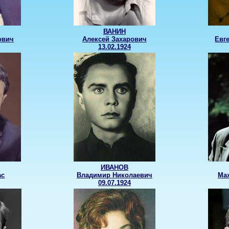
ВАНИН
ович
Алексей Захарович
Евг
13.02.1924
ИВАНОВ
ас
Владимир Николаевич
Ма
09.07.1924