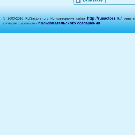
Вконтакте
http://rusactors.ru/
© 2003-2016 RUSactors.ru / Использование сайта
означае
пользовательского соглашения
согласие с условиями
.