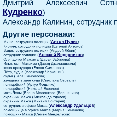
Дмитрий Алексеевич Сотн
Кудренко
)
Александр Калинин, сотрудник 
Другие персонажи:
Антон Пулит
Миша, сотрудник полиции (
)
Кирилл, сотрудник полиции (Евгений Антонов)
Вадик, сотрудник полиции (Андрей Лёвин)
Алексей Ведерников
сотрудник полиции (
)
Оля, дочка Максима (Дарья Забирова)
Илья, сын Максима (Давид Джалиашвили)
жена прокурора (Елена Симонова)
Пётр, судья (Александр Черкашин)
судья (Гала Самойлова)
женщина в зале суда (Светлана Серваль)
полицейский (Артур Федынко)
полицейский (Николай Яковлев)
мать Лены (Елена Мелешкова (Вершинина)
охранник Макса (Александр Удалов)
охранник Макса (Михаил Почтарёв)
Александр Удальцов
сотрудник в офисе Макса (
)
помощница в офисе Макса (Мария Семёнова)
помощник Макса (Семён Мендельсон)