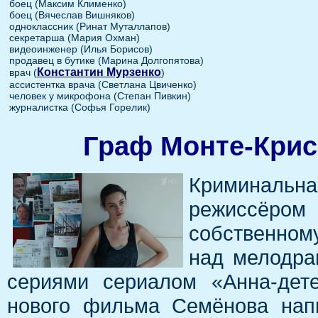
боец (Максим Клименко)
боец (Вячеслав Вишняков)
одноклассник (Ринат Муталлапов)
секретарша (Мария Охман)
видеоинженер (Илья Борисов)
продавец в бутике (Марина Долгопятова)
Константин Мурзенко
врач (
)
ассистентка врача (Светлана Цвиченко)
человек у микрофона (Степан Пивкин)
журналистка (Софья Горелик)
Граф Монте-Крис
Криминальна
режиссёро
собственном
над мелодра
сериями сериалом «Анна-дет
нового фильма Семёнова нап