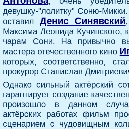
Антонова
, очень убедител
девушку-"лолитку" Соню-Микки.
Денис Синявский
оставил
Максима Леонида Кучинского, 
чарам Сони. На привычно вы
И
мастера отечественного кино
которых, соответственно, ст
прокурор Станислав Дмитриеви
Однако сильный актёрский со
гарантирует создание качестве
произошло в данном случа
актёрских работах фильм пр
сценарием с чудовищным коли