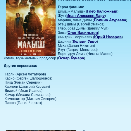
Герои фильма:
Глеб Калюжный
Дима, «Малыш» (
)
Иван Алексеев-Лару
Жук (
)
Полина Агуреева
Марина, мама Димы (
)
отец Димы (Сергей Уманов)
Глеб, брат Димы (Даниил Чуп)
Олег Васильков
Зевс (
)
Юрий Назаров
Дмитрий Георгиевич (
)
Келвин Увво
Джонни (
)
Муха (Данил Никитин)
Якут (Гаврил Менкяров)
Боря, друг Димы (Никита Манец)
Оскар Кучера
Роман, музыкальный продюсер (
)
Другие персонажи:
Тарли (Арсен Хетагуров)
Касио (Сергей Шапошников)
Пика (Роман Серёгин)
Карнеги (Дмитрий Курукин)
Диджей (Иван Иванов)
Комар (Михаил Селиванов)
Композитор (Михаил Сиворин)
Пашка (Павел Черток)