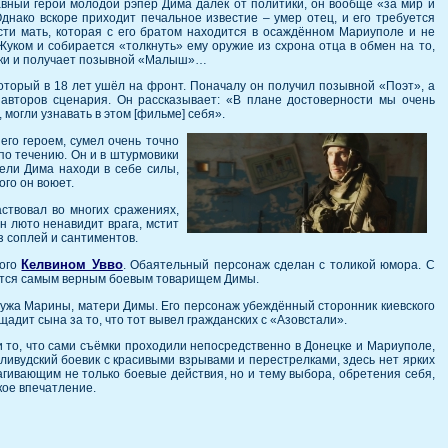
авный герой молодой рэпер Дима далёк от политики, он вообще «за мир и
днако вскоре приходит печальное известие – умер отец, и его требуется
сти мать, которая с его братом находится в осаждённом Мариуполе и не
Жуком и собирается «толкнуть» ему оружие из схрона отца в обмен на то,
вики и получает позывной «Малыш»…
оторый в 18 лет ушёл на фронт. Поначалу он получил позывной «Поэт», а
 авторов сценария. Он рассказывает: «В плане достоверности мы очень
, могли узнавать в этом [фильме] себя».
го героем, сумел очень точно
по течению. Он и в штурмовики
цели Дима находи в себе силы,
ого он воюет.
аствовал во многих сражениях,
н люто ненавидит врага, мстит
з соплей и сантиментов.
Келвином Увво
ного
. Обаятельный персонаж сделан с толикой юмора. С
овится самым верным боевым товарищем Димы.
 мужа Марины, матери Димы. Его персонаж убеждённый сторонник киевского
щадит сына за то, что тот вывел гражданских с «Азовстали».
и то, что сами съёмки проходили непосредственно в Донецке и Мариуполе,
ивудский боевик с красивыми взрывами и перестрелками, здесь нет ярких
ивающим не только боевые действия, но и тему выбора, обретения себя,
кое впечатление.