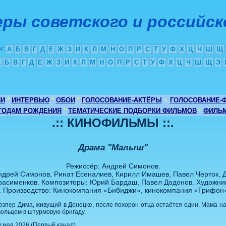
ры советского и российск
ы
:
А
Б
В
Г
Д
Е
Ж
З
И
К
Л
М
Н
О
П
Р
С
Т
У
Ф
Х
Ц
Ч
Ш
Щ
А
Б
В
Г
Д
Е
Ж
З
И
К
Л
М
Н
О
П
Р
С
Т
У
Ф
Х
Ц
Ч
Ш
Щ
Э
ИИ
*
ИНТЕРВЬЮ
*
ОБОИ
*
ГОЛОСОВАНИЕ-АКТЁРЫ
+
ГОЛОСОВАНИЕ-
 ГОДАМ РОЖДЕНИЯ
*
ТЕМАТИЧЕСКИЕ ПОДБОРКИ ФИЛЬМОВ
*
ФИЛЬМ
.:: КИНОФИЛЬМЫ ::.
Драма "Малыш"
Режиссёр: Андрей Симонов.
ндрей Симонов, Ринат Есеналиев, Кирилл Имашев, Павел Черток, Д
расименков. Композиторы: Юрий Бардаш, Павел Додонов. Художник
. Производство: Кинокомпания «Бибиджи», кинокомпания «Грифон»
рэпер Дима, живущий в Донецке, после похорон отца остаётся один. Мама н
вольцем в штурмовую бригаду.
9 мая 2026 (Первый канал).