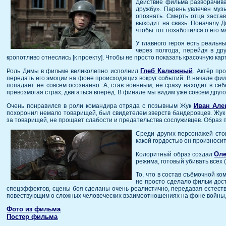
Действие фильма разворачивае
дружбу». Парень увлечён музы
опознать. Смерть отца заста
выходит на связь. Поначалу Д
чтобы тот позаботился о его 
У главного героя есть реальн
через полгода, перейдя в др
кропотливо отнеслись [к проекту]. Чтобы не просто показать красочную карт
Глеб Калюжный
Роль Димы в фильме великолепно исполнил
. Актёр пр
передать его эмоции на фоне происходящих вокруг событий. В начале фил
попадает не совсем осознанно. А, став военным, не сразу находит в себ
превозмогая страх, двигаться вперёд. В финале мы видим уже совсем друго
Иван Але
Очень понравился в роли командира отряда с позывным Жук
похоронил немало товарищей, был свидетелем зверств бандеровцев. Жук 
за товарищей, не прощает слабости и предательства сослуживцев. Образ 
Среди других персонажей сто
какой гордостью он произноси
Оле
Колоритный образ создал
режима, готовый убивать всех 
То, что в состав съёмочной к
не просто сделало фильм дост
спецэффектов, сцены боя сделаны очень реалистично, передавая естест
повествующим о сложных человеческих взаимоотношениях на фоне войны, 
Фото из фильма
Постер фильма