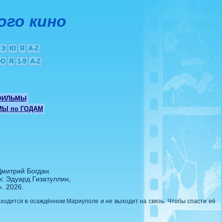
ого кино
Э
Ю
Я
A-Z
Ю
Я
1-9
A-Z
ФИЛЬМЫ
Ы по ГОДАМ
митрий Богдан.
: Эдуард Гизатуллин,
. 2026.
аходится в осаждённом Мариуполе и не выходит на связь. Чтобы спасти её