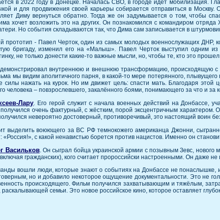
тся в 2022 году в Донецке. Началась СВО, в городе идёт мобилизация. Гл
кой и для продвижения своей карьеры собирается отправиться в Москву. О
вляет Диму вернуться обратно. Тогда же он задумывается о том, чтобы спа
има хочет возложить это на других. Он познакомился с командиром отряда 
матери. Но события складываются так, что Дима сам записывается в штурмо
ый прототип - Павел Черток, один из самых молодых военнослужащих ДНР, к
угую бригаду, изменил его на «Малыш». Павел Черток выступил одним из
инку, не только донести какие-то важные мысли, но, чтобы те, кто это прошел
одемонстрировал внутреннюю и внешнюю трансформацию, происходящую с е
ьма мы видим аполитичного парня, в какой-то мере потерянного, плывущего 
е силы нажать на курок. Но им движет цель: спасти мать. Благодаря этой 
го человека – повзрослевшего, закалённого боями, понимающего за что и за к
ксеев-Лару
. Его герой служит с начала военных действий на Донбассе, уч
получился очень фактурный, с жёстким, порой эксцентричным характером. О
получился невероятно достоверный, противоречивый, это настоящий воин бе
ит выделить воюющего за ВС РФ темнокожего американца Джонни, сыгран
т: «Россия!», с какой ненавистью борется против нацистов. Именно он стан
г Васильков
. Он сыграл бойца украинской армии с позывным Зевс, нового
(включая гражданских), кого считает пророссийски настроенными. Он даже не 
оманды вошли люди, которые знают о событиях на Донбассе не понаслышке, 
оверным, но и добавило некоторое ощущение документальности. Это не голл
венность происходящего. Фильм получился захватывающим и тяжёлым, затраг
раскалывающей семьи. Это новое российское кино, которое оставляет глубо