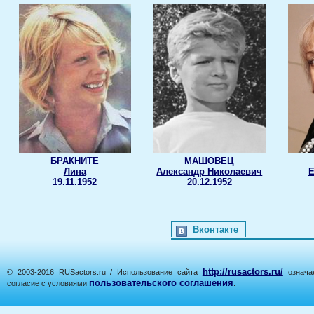
БРАКНИТЕ
МАШОВЕЦ
Лина
Александр Николаевич
Е
19.11.1952
20.12.1952
Вконтакте
http://rusactors.ru/
© 2003-2016 RUSactors.ru / Использование сайта
означае
пользовательского соглашения
согласие с условиями
.