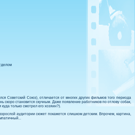
отделом
лся Советский Союз), отличается от многих других фильмов того периода
ь скоро становится скучным. Даже появление работников по отлову собак,
 куда только смотрел его хозяин?).
взрослой аудитории сюжет покажется слишком детским. Впрочем, картина,
мпатичный...