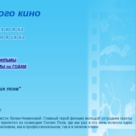
ого кино
Э
Ю
Я
A-Z
Ю
Я
1-9
A-Z
ФИЛЬМЫ
Ы по ГОДАМ
их псов"
.
ести Лилии Неменовой. Главный герой фильма молодой сотрудник газеты
рилетел из созвездия Гончих Псов, где как раз в эту ночь исчезла одна
еловека, как в профессиональном, так и в личном плане.