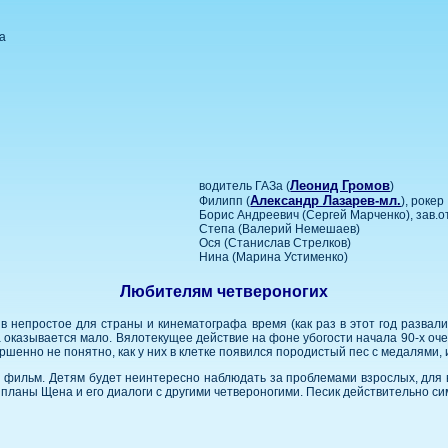
ка
Леонид Громов
водитель ГАЗа (
)
Александр Лазарев-мл.
Филипп (
), рокер
Борис Андреевич (Сергей Марченко), зав.
Степа (Валерий Немешаев)
Ося (Станислав Стрелков)
Нина (Марина Устименко)
Любителям четвероногих
в непростое для страны и кинематографа время (как раз в этот год развали
 оказывается мало. Вялотекущее действие на фоне убогости начала 90-х очен
шенно не понятно, как у них в клетке появился породистый пес с медалями, и
н фильм. Детям будет неинтересно наблюдать за проблемами взрослых, для 
планы Щена и его диалоги с другими четвероногими. Песик действительно си