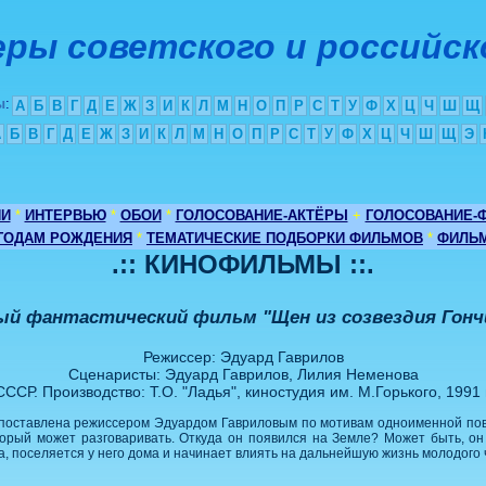
ры советского и российск
ы
:
А
Б
В
Г
Д
Е
Ж
З
И
К
Л
М
Н
О
П
Р
С
Т
У
Ф
Х
Ц
Ч
Ш
Щ
А
Б
В
Г
Д
Е
Ж
З
И
К
Л
М
Н
О
П
Р
С
Т
У
Ф
Х
Ц
Ч
Ш
Щ
Э
ИИ
*
ИНТЕРВЬЮ
*
ОБОИ
*
ГОЛОСОВАНИЕ-АКТЁРЫ
+
ГОЛОСОВАНИЕ-
 ГОДАМ РОЖДЕНИЯ
*
ТЕМАТИЧЕСКИЕ ПОДБОРКИ ФИЛЬМОВ
*
ФИЛЬМ
.:: КИНОФИЛЬМЫ ::.
й фантастический фильм "Щен из созвездия Гонч
Режиссер: Эдуард Гаврилов
Сценаристы: Эдуард Гаврилов, Лилия Неменова
СССР. Производство: Т.О. "Ладья", киностудия им. М.Горького, 1991 г
 поставлена режиссером Эдуардом Гавриловым по мотивам одноименной пов
орый может разговаривать. Откуда он появился на Земле? Может быть, он п
, поселяется у него дома и начинает влиять на дальнейшую жизнь молодого ч