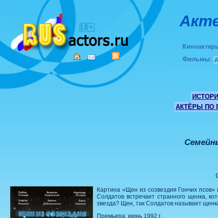
Акте
Киноактер
Фильмы
:
ИСТОР
АКТЁРЫ ПО
Семейны
Картина «Щен из созвездия Гончих псов»
Солдатов встречает странного щенка, кот
звезда? Щен, так Солдатов называет щенка
Премьера: июнь 1992 г.