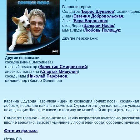
Главные герои:
Борис Шувалов
Солдатов (
), хозяин щен
Евгения Добровольская
Лида (
)
Вера Воронкова
Люся (
)
Валерий Носик
отец Лиды (
)
Любовь Полищук
мама Лиды (
)
Другие персонажи:
Другие персонажи:
соседка (Инна Выходцева)
Валентин Смирнитский
главный редактор (
)
Спартак Мишулин
директор магазина (
)
Николай Парфёнов
сосед Лиды (
)
милиционер (Виктор Филиппов)
Картина Эдуарда Гаврилова «Щен из созвездия Гончих псов», созданная 
добрым, несколько наивным сюжетом. Однако этого для настоящего успеха
похищающих Щена, не вносит в картину ни малейшей интриги (кстати, совер
Самое же главное - не понятно на какую возрастную аудиторию рассчита
вполне вероятно, вызовет умиление у любителей собак, особенно крупные 
Фото из фильма
Игорь BIN