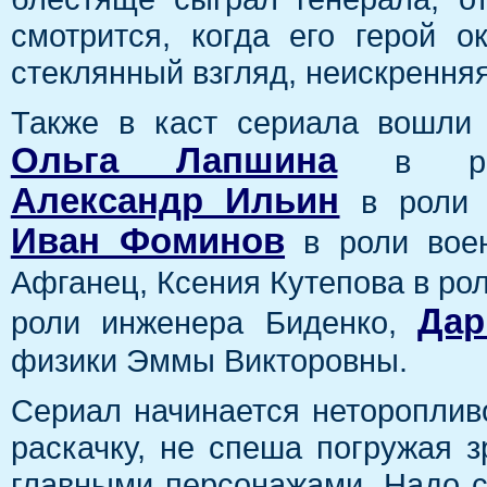
смотрится, когда его герой 
стеклянный взгляд, неискрення
Также в каст сериала вошли 
Ольга Лапшина
в роли
Александр Ильин
в роли б
Иван Фоминов
в роли воен
Афганец, Ксения Кутепова в ро
Дар
роли инженера Биденко,
физики Эммы Викторовны.
Сериал начинается неторопливо
раскачку, не спеша погружая з
главными персонажами. Надо с