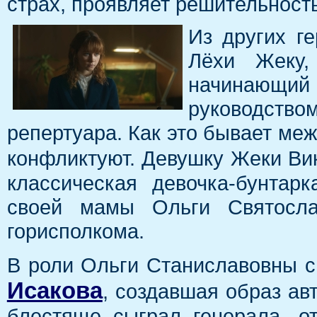
страх, проявляет решительность
Из других г
Лёхи Жеку,
начинающий 
руководств
репертуара. Как это бывает ме
конфликтуют. Девушку Жеки Ви
классическая девочка-бунта
своей мамы Ольги Святосла
горисполкома.
В роли Ольги Станиславовны с
Исакова
, создавшая образ а
блестяще сыграл генерала, о