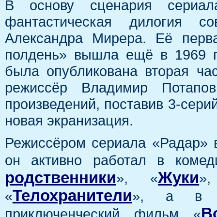
В основу сценария сериал
фантастическая дилогия сов
Александра Мирера. Её перв
полдень» вышла ещё в 1969 г
была опубликована вторая час
режиссёр Владимир Потапов
произведений, поставив 3-сери
новая экранизация.
Режиссёром сериала «Радар» 
он активно работал в коме
родственники
Жуки
», «
»
Телохранители
«
», а в 2
В
приключенческий фильм «