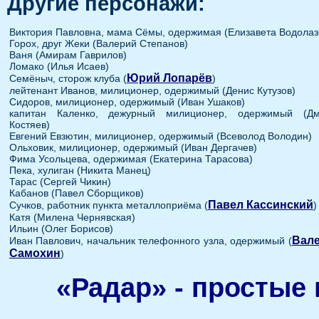
Другие персонажи:
Виктория Павловна, мама Сёмы, одержимая (Елизавета Водолаз
Горох, друг Жеки (Валерий Степанов)
Ваня (Амирам Гаврилов)
Ломако (Илья Исаев)
Юрий Лопарёв
Семёныч, сторож клуба (
)
лейтенант Иванов, милиционер, одержимый (Денис Кутузов)
Сидоров, милиционер, одержимый (Иван Ушаков)
капитан Каленко, дежурный милиционер, одержимый (Дм
Костяев)
Евгений Евзютин, милиционер, одержимый (Всеволод Володин)
Ольховик, милиционер, одержимый (Иван Дергачев)
Фима Усольцева, одержимая (Екатерина Тарасова)
Пека, хулиган (Никита Манец)
Тарас (Сергей Чикин)
Кабанов (Павел Сборщиков)
Павел Кассинский
Сучков, работник пункта металлоприёма (
)
Катя (Милена Чернявская)
Ильин (Олег Борисов)
Вал
Иван Павлович, начальник телефонного узла, одержимый (
Самохин
)
«Радар» - простые