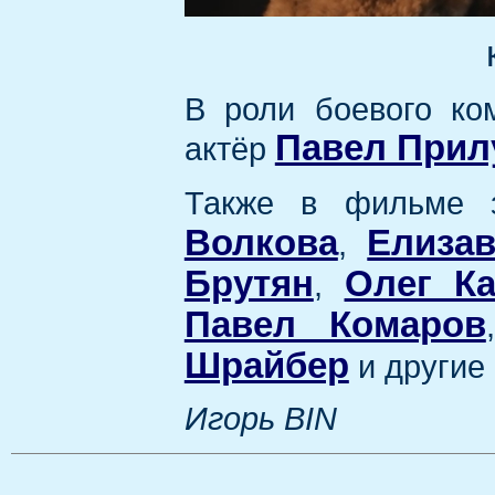
В роли боевого ко
Павел При
актёр
Также в фильме з
Волкова
Елиза
,
Брутян
Олег К
,
Павел Комаров
Шрайбер
и другие
Игорь BIN