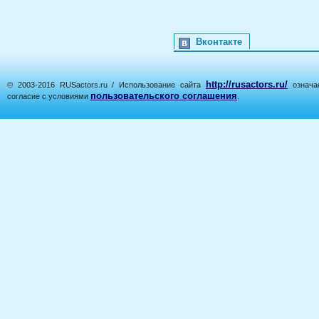
Вконтакте
http://rusactors.ru/
© 2003-2016 RUSactors.ru / Использование сайта
означае
пользовательского соглашения
согласие с условиями
.