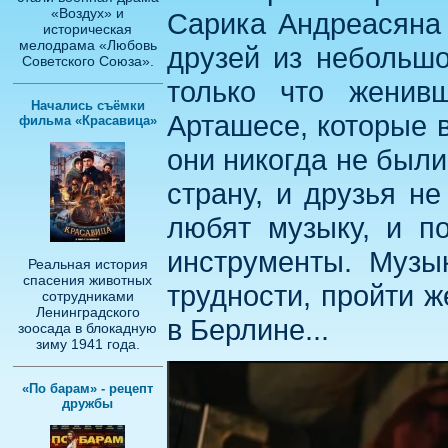
«Воздух» и
Сарика Андреасяна 
историческая
мелодрама «Любовь
друзей из небольшо
Советского Союза».
только что женив
Начались съёмки
Арташесе, которые в
фильма «Красавица»
они никогда не был
страну, и друзья н
любят музыку, и п
инструменты. Музы
Реальная история
спасения животных
трудности, пройти 
сотрудниками
Ленинградского
в Берлине...
зоосада в блокадную
зиму 1941 года.
«По барам» - рецепт
дружбы