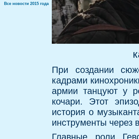
Все новости 2015 года
к
При создании сюж
кадрами кинохроник
армии танцуют у р
кочари. Этот эпиз
история о музыкант
инструменты через в
Главные роли Гев