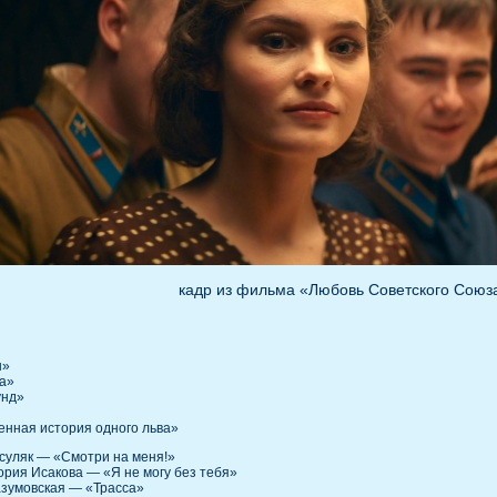
кадр из фильма «Любовь Советского Союз
н»
са»
унд»
нная история одного льва»
рсуляк — «Смотри на меня!»
ория Исакова — «Я не могу без тебя»
азумовская — «Трасса»