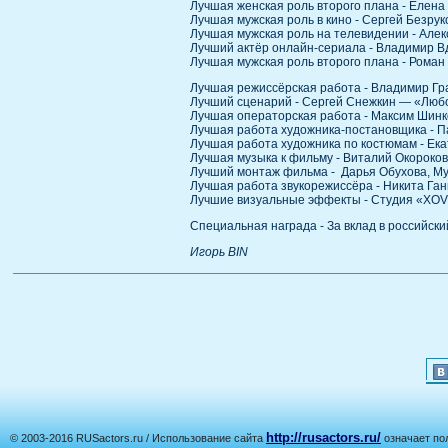
Лучшая женская роль второго плана - Елен
Лучшая мужская роль в кино - Сергей Безру
Лучшая мужская роль на телевидении - Але
Лучший актёр онлайн-сериала - Владимир 
Лучшая мужская роль второго плана - Рома
Лучшая режиссёрская работа - Владимир Гр
Лучший сценарий - Сергей Снежкин — «Люб
Лучшая операторская работа - Максим Шин
Лучшая работа художника-постановщика - 
Лучшая работа художника по костюмам - Ек
Лучшая музыка к фильму - Виталий Окороко
Лучший монтаж фильма - Дарья Обухова, М
Лучшая работа звукорежиссёра - Никита Га
Лучшие визуальные эффекты - Студия «XO
Специальная награда - За вклад в российс
Игорь BIN
http://rusactors.ru/
© 2003-2016 RUSactors.ru / Использование сайта
означает по