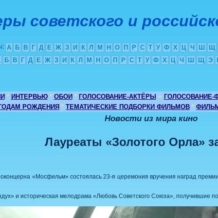
ры советского и российск
ы
:
А
Б
В
Г
Д
Е
Ж
З
И
К
Л
М
Н
О
П
Р
С
Т
У
Ф
Х
Ц
Ч
Ш
Щ
А
Б
В
Г
Д
Е
Ж
З
И
К
Л
М
Н
О
П
Р
С
Т
У
Ф
Х
Ц
Ч
Ш
Щ
Э
ИИ
*
ИНТЕРВЬЮ
*
ОБОИ
*
ГОЛОСОВАНИЕ-АКТЁРЫ
+
ГОЛОСОВАНИЕ-
 ГОДАМ РОЖДЕНИЯ
*
ТЕМАТИЧЕСКИЕ ПОДБОРКИ ФИЛЬМОВ
*
ФИЛЬМ
Новости из мира кино
Лауреаты «Золотого Орла» за
ноконцерна «Мосфильм» состоялась 23-я церемония вручения наград премии 
дух» и историческая мелодрама «Любовь Советского Союза», получившие по 