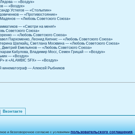
а Лядова — «Воздух»
ков — «Воздух»
ксандр Устюгов — «Столыпин»
Вдовиченков — «Противостояние»
н Мадянов — «Любовь Советского Союза»
амматиков — «Смотри на меня!»
овь Советского Союза»
коренко — «Любовь Советского Союза»
Павел Пархоменко, Леонид Кипнис — «Любовь Советского Союза»
атерина Шапкайц, Светлана Москвина — «Любовь Советского Союза»
в, Дмитрий Емельянов — «Любовь Советского Союза»
ухарам Кабулова, Владимир Мосс, Семен Грицай — «Воздух»
нькин — «Воздух»
VP» и «ALAMBIC SFX» — «Воздух»
кий кинематограф — Алексей Рыбников
Вконтакте
пользовательского соглашения
лное и безоговорочное согласие с условиями
.