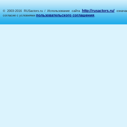
http://rusactors.ru/
© 2003-2016 RUSactors.ru / Использование сайта
означае
пользовательского соглашения
согласие с условиями
.