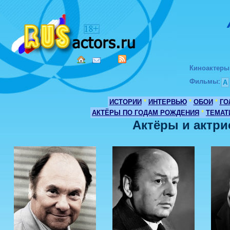
Киноактеры
Фильмы
:
А
ИСТОРИИ
*
ИНТЕРВЬЮ
*
ОБОИ
*
ГО
АКТЁРЫ ПО ГОДАМ РОЖДЕНИЯ
*
ТЕМАТ
Актёры и актри