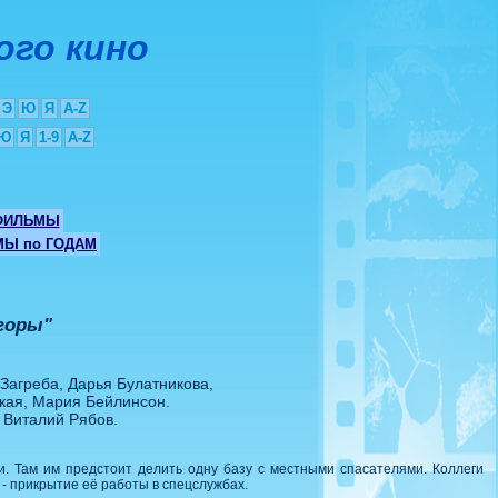
ого кино
Э
Ю
Я
A-Z
Ю
Я
1-9
A-Z
ФИЛЬМЫ
Ы по ГОДАМ
горы"
Загреба, Дарья Булатникова,
цкая, Мария Бейлинсон.
 Виталий Рябов.
и. Там им предстоит делить одну базу с местными спасателями. Коллеги
- прикрытие её работы в спецслужбах.