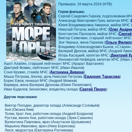
Премьера: 18 марта 2024 (НТВ).
Герои фильма:
Сергей Саидович Гиреев, подполковник МЧ
Александр Викторович Грек, капитан МЧС (
Юлия Владимировна Аверина, майор МЧС 
Олег Андре
Николай Петров, майор МЧС (
Серге
Константин Прохоров, майор МЧС (
Виктор Семечкин, старший лейтенант МЧС 
Ольга Филип
Зоя Черных, жена Гиреева (
Владимир Александрович Быков, «Старик», 
Валерий Дронов, майор МЧС (Андрей Авер
Дмитрий К
Игорь Касацкий, капитан МЧС (
Иннокентий Нефёдов, капитан МЧС (Иван 
Ашот Алабян, старший лейтенант МЧС (Арарат Вартанян)
Дмитрий Фомин, лейтенант МЧС (Иван Иванов)
Антонина Дивина
Соня Кружко, стажёр МЧС (
)
Евдокия Тарасова
Маша Петрова, блогер, дочь Николая Петрова (
)
Борис Ежов, генерал МЧС (Андрей Мокеев)
Варвара, жена Валерия Дронова (Юлия Пилипович)
Сергей Пиоро
Иван Будилов, бизнесмен, владелец склада (
)
Другие персонажи:
Виктор Погодин, директор склада (Александр Соловьёв)
Аня (Оксана Ким)
Толик, брат Ани, работник склада (Андрей Богданов)
Рустам, жених Ани, работник склада (Эрик Саканян)
Валентина Павловна, врач (Анастасия Шульженко)
Марьяна Ивановна, врач (Ника Борисова)
Люся, медсестра (Екатерина Ратникова)