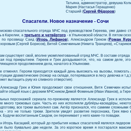
Татьяна, администратор, девушка Кол
Мария (Настасья Геращенко)
Сергей Фёдоров
Старший (
)
Спасатели. Новое назначение - Сочи
исково-спасательного отряда МЧС под руководством Гиреева, уже давно с
третьего и четвёртого
 в Карелии, а
- в Ульяновской области. В пятом сез
Игорь Лифанов
Роман Кур
 по прозвищу Саид (
), Александром Греком (
охоровым (Сергей Борисов), Витей Семечкиным (Никита Транцеев), «Стариком
там существует свой, вполне укомплектованный отряд МЧС. В составе отряда
тая под прикрытием. Гиреев и Грек догадываются, что, на самом деле, эт
являющееся продолжением дела, начатого в Ульяновке.
не отменял. Героям приходится каждый день выезжать на вызовы, помогать
итуации драматические (пожар на складе, потерявшаяся в лесу девочка и т.д.
ожет вытащить руку из сливного отверстия).
. Александр Грек и Юлия продолжают свои отношения, Витя Семечкин испыт
найти общий язык с дерзким МЧСником Димой Фоминым (Иван Иванов), а Гирее
льных персонажей сериала по-прежнему является Александр Грек в исполн
е много трюковых сцен. Часть из них исполняли дублёры-каскадёры, некот
готовку, все трюки выполнял сам. Актёр признался, что самими сложными 
а - это не только трюки. Зрители увидят развитие персонажа, Грек явно 
. Будучи воспитанным Саидом, он перенимает у него какие-то повадки.
ан Игорь Касацкий, который до прибытия новых спасателей являлся лидером 
еня было буквально две недели. За это короткое время я постарался макси