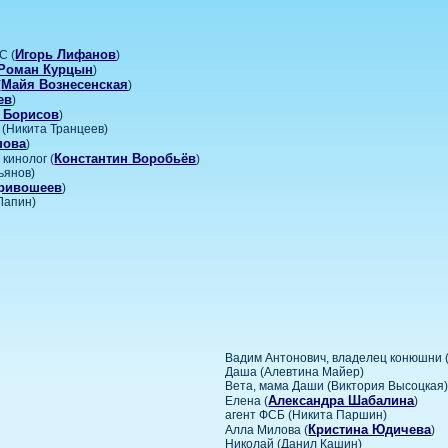
Игорь Лифанов
С (
)
Роман Курцын
)
Майя Вознесенская
(
)
ев
)
й Борисов
)
(Никита Транцеев)
пова
)
Константин Воробьёв
кинолог (
)
ьянов)
ривошеев
)
Лапин)
Вадим Антонович, владелец конюшни 
Даша (Алевтина Майер)
Вета, мама Даши (Виктория Высоцкая
Александра Шабалина
Елена (
)
агент ФСБ (Никита Паршин)
Кристина Юдичева
Алла Милова (
)
Николай (Данил Кашин)