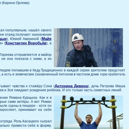
и (Карина Орлова)
тал популярным, нашёл своего
оне отряд получает назначение
цын
Майя
), Юлией Авериной (
Константин Воробьёв
» (
), а
 Гиреева отправляется и майор
о не она поехала с ними, а их
 людям попавшим в беду.Традиционно в каждой серии зрителям предстоит
), а есть и комические (захваченный питоном в частном доме горе-грабитель
Антонина Дивина
ывает чувства к стажёру Соне (
), дочь Петрова Маша
в и Зоя ожидают рождения ребёнка. И это только часть сюжетных линий.
ении Романа Курцына. Как и в
орые сами актёры. А вот Роман
были сцены в пещере - хотя он
взрослеет, принимает на себя
отряда. Роль Касацкого сыграл
мально привести себя в форму.