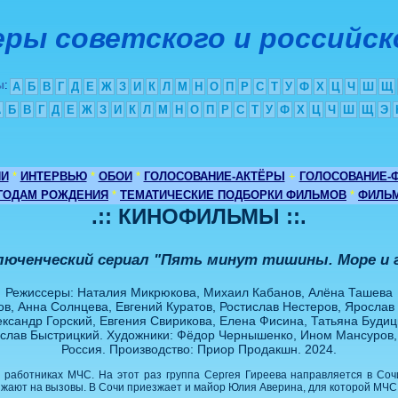
ры советского и российск
ы
:
А
Б
В
Г
Д
Е
Ж
З
И
К
Л
М
Н
О
П
Р
С
Т
У
Ф
Х
Ц
Ч
Ш
Щ
А
Б
В
Г
Д
Е
Ж
З
И
К
Л
М
Н
О
П
Р
С
Т
У
Ф
Х
Ц
Ч
Ш
Щ
Э
ИИ
*
ИНТЕРВЬЮ
*
ОБОИ
*
ГОЛОСОВАНИЕ-АКТЁРЫ
+
ГОЛОСОВАНИЕ-
 ГОДАМ РОЖДЕНИЯ
*
ТЕМАТИЧЕСКИЕ ПОДБОРКИ ФИЛЬМОВ
*
ФИЛЬМ
.:: КИНОФИЛЬМЫ ::.
люченческий сериал "Пять минут тишины. Море и 
Режиссеры: Наталия Микрюкова, Михаил Кабанов, Алёна Ташева
в, Анна Солнцева, Евгений Куратов, Ростислав Нестеров, Ярослав 
ксандр Горский, Евгения Свирикова, Елена Фисина, Татьяна Буди
слав Быстрицкий. Художники: Фёдор Чернышенко, Ином Мансуров,
Россия. Производство: Приор Продакшн. 2024.
 работниках МЧС. На этот раз группа Сергея Гиреева направляется в Соч
зжают на вызовы. В Сочи приезжает и майор Юлия Аверина, для которой МЧС 