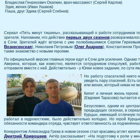
Владислав Генрихович Охапкин, врач-массажист (Сергей Карлов)
Эдик, жених (Иван Ушаков)
Паша, друг Эдика (Сергей Сгибнев)
Сериал «Пять минут тишины», рассказывающий о работе сотрудников по
первых двух сезонов
зрителя. Напомним, что действие
разворачивалось
в Сочи. Зрителей ждёт встреча с уже полюбившимися Сергем Гиреевым
Вознесенская
Олег Андреев
), Николаем Петровым (
), Константином Пр
также знакомство с новыми героями.
По официальной версии главные герои едут в Сочи для усиления. Однако 
Аверина, которая, как известно, является сотрудником спецслужб, рабо
отправили вместе с ней. Действительно - у Юлии новое задание, по сути 
Но работу спасателей никто 
увидеть пару спасений. Есть с
или жених, который никак не м
Кипит и личная жизнь героев
(Евдокия Тарасова) пытается 
Безусловно, одним из центра
предыдущих сезонах, в сериал
Курцын, имеющий отличную под
работал в гидрокостюме, было действительно холодно. Но герой Курцын
обязанности командира отряда, чувствует ответственность за подчинённых
Конкурентом Александра Грека в новом сезоне стал красавец-атлет капит
Дмитрий Кривошеев
. Актёр рассказывает: «На подготовку к роли у м