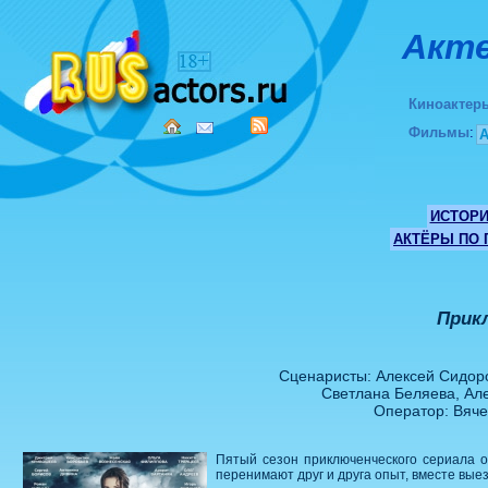
Акте
Киноактер
Фильмы
:
ИСТОР
АКТЁРЫ ПО
Прик
Сценаристы: Алексей Сидоро
Светлана Беляева, Але
Оператор: Вяче
Пятый сезон приключенческого сериала о
перенимают друг и друга опыт, вместе вые