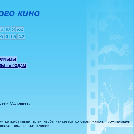
ого кино
Э
Ю
Я
A-Z
Ю
Я
1-9
A-Z
ФИЛЬМЫ
Ы по ГОДАМ
ртём Соловьёв.
ём разрабатывает план, чтобы увидеться со своей мамой, проживающей
принесёт немало приключений…