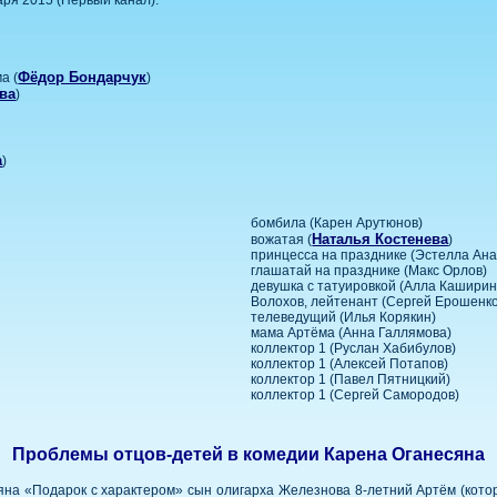
Фёдор Бондарчук
а (
)
ва
)
а
)
бомбила (Карен Арутюнов)
Наталья Костенева
вожатая (
)
принцесса на празднике (Эстелла Ана
глашатай на празднике (Макс Орлов)
девушка с татуировкой (Алла Каширин
Волохов, лейтенант (Сергей Ерошенко
телеведущий (Илья Корякин)
мама Артёма (Анна Галлямова)
коллектор 1 (Руслан Хабибулов)
коллектор 1 (Алексей Потапов)
коллектор 1 (Павел Пятницкий)
коллектор 1 (Сергей Самородов)
Проблемы отцов-детей в комедии Карена Оганесяна
яна «Подарок с характером» сын олигарха Железнова 8-летний Артём (котор