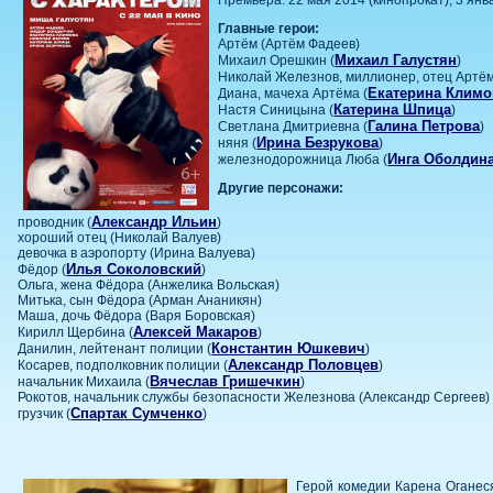
Главные герои:
Артём (Артём Фадеев)
Михаил Галустян
Михаил Орешкин (
)
Николай Железнов, миллионер, отец Артём
Екатерина Климо
Диана, мачеха Артёма (
Катерина Шпица
Настя Синицына (
)
Галина Петрова
Светлана Дмитриевна (
)
Ирина Безрукова
няня (
)
Инга Оболдин
железнодорожница Люба (
Другие персонажи:
Александр Ильин
проводник (
)
хороший отец (Николай Валуев)
девочка в аэропорту (Ирина Валуева)
Илья Соколовский
Фёдор (
)
Ольга, жена Фёдора (Анжелика Вольская)
Митька, сын Фёдора (Арман Ананикян)
Маша, дочь Фёдора (Варя Боровская)
Алексей Макаров
Кирилл Щербина (
)
Константин Юшкевич
Данилин, лейтенант полиции (
)
Александр Половцев
Косарев, подполковник полиции (
)
Вячеслав Гришечкин
начальник Михаила (
)
Рокотов, начальник службы безопасности Железнова (Александр Сергеев)
Спартак Сумченко
грузчик (
)
Герой комедии Карена Оганес