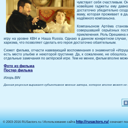
чувствует себя счастливым. Он
новейшие гаджеты ему давно 
достаточно убедительно созда
маму, которая проживает в д
надёжного компаньона.
Компаньоном Артёма станов
совершавший серьёзных пост
приключения. Роль Орешкина
игру на уровне КВН и Наша Russia. Однако в данном конкретном случае, 
харизма, что позволяет сделать его героя достаточно обаятельным.
Сюжет фильма, отчасти навевающий воспоминания о знаменитой «Игру
есть место улыбке и некоторой грустинке. Да, к сожалению, не обошлось
отдельные замечания по актёрской игре. Тем не менее, фильм вполне можн
Фото из фильма
Постер фильма
Игорь BIN
Данная рецензия выражает субъективное мнение автора, которое вполне может не
http://rusactors.ru/
© 2003-2016 RUSactors.ru / Использование сайта
означает по