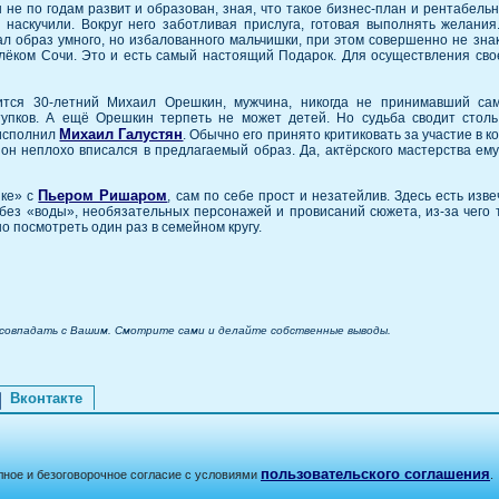
 не по годам развит и образован, зная, что такое бизнес-план и рентабельн
наскучили. Вокруг него заботливая прислуга, готовая выполнять желани
л образ умного, но избалованного мальчишки, при этом совершенно не знак
алёком Сочи. Это и есть самый настоящий Подарок. Для осуществления св
ится 30-летний Михаил Орешкин, мужчина, никогда не принимавший са
упков. А ещё Орешкин терпеть не может детей. Но судьба сводит столь
Михаил Галустян
 исполнил
. Обычно его принято критиковать за участие в к
он неплохо вписался в предлагаемый образ. Да, актёрского мастерства ему
Пьером Ришаром
шке» с
, сам по себе прост и незатейлив. Здесь есть изв
 без «воды», необязательных персонажей и провисаний сюжета, из-за чего 
о посмотреть один раз в семейном кругу.
 совпадать с Вашим. Смотрите сами и делайте собственные выводы.
Вконтакте
пользовательского соглашения
лное и безоговорочное согласие с условиями
.