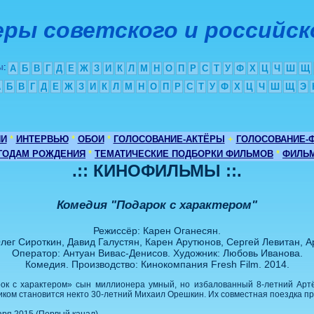
ры советского и российск
ы
:
А
Б
В
Г
Д
Е
Ж
З
И
К
Л
М
Н
О
П
Р
С
Т
У
Ф
Х
Ц
Ч
Ш
Щ
А
Б
В
Г
Д
Е
Ж
З
И
К
Л
М
Н
О
П
Р
С
Т
У
Ф
Х
Ц
Ч
Ш
Щ
Э
ИИ
*
ИНТЕРВЬЮ
*
ОБОИ
*
ГОЛОСОВАНИЕ-АКТЁРЫ
+
ГОЛОСОВАНИЕ-
 ГОДАМ РОЖДЕНИЯ
*
ТЕМАТИЧЕСКИЕ ПОДБОРКИ ФИЛЬМОВ
*
ФИЛЬМ
.:: КИНОФИЛЬМЫ ::.
Комедия "Подарок с характером"
Режиссёр: Карен Оганесян.
лег Сироткин, Давид Галустян, Карен Арутюнов, Сергей Левитан, А
Оператор: Антуан Вивас-Денисов. Художник: Любовь Иванова.
Комедия. Производство: Кинокомпания Fresh Film. 2014.
ок с характером» сын миллионера умный, но избалованный 8-летний Арт
иком становится некто 30-летний Михаил Орешкин. Их совместная поездка 
аря 2015 (Первый канал).