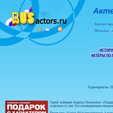
Акте
Киноактер
Фильмы
:
ИСТОР
АКТЁРЫ ПО
Сценаристы: О
Герой комедии Карена Оганесяна «Подар
отдельно от них. Его неожиданным напарн
Премьера: 22 мая 2014 (кинопрокат), 3 янв