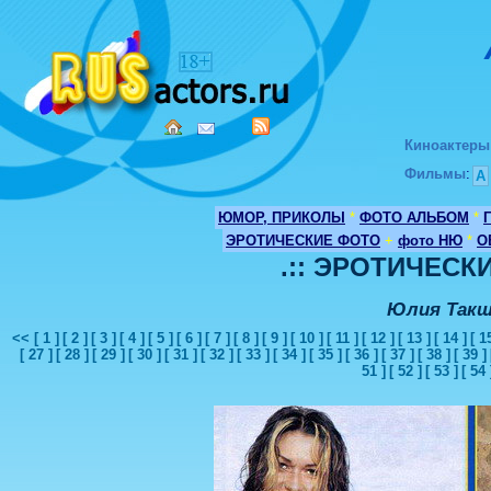
Киноактеры
Фильмы
:
А
ЮМОР, ПРИКОЛЫ
*
ФОТО АЛЬБОМ
*
ЭРОТИЧЕСКИЕ ФОТО
+
фото НЮ
*
О
.:: ЭРОТИЧЕСКИ
Юлия Такш
<<
[ 1 ]
[ 2 ]
[ 3 ]
[ 4 ]
[ 5 ]
[ 6 ]
[ 7 ]
[ 8 ]
[ 9 ]
[ 10 ]
[ 11 ]
[ 12 ]
[ 13 ]
[ 14 ]
[ 1
[ 27 ]
[ 28 ]
[ 29 ]
[ 30 ]
[ 31 ]
[ 32 ]
[ 33 ]
[ 34 ]
[ 35 ]
[ 36 ]
[ 37 ]
[ 38 ]
[ 39 ]
51 ]
[ 52 ]
[ 53 ]
[ 54 