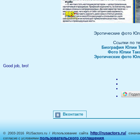
Эротические фото Юл
Ссылки по т
Биография Юлии 
Фото Юлии Так
Эротические фото Юл
Good job, bro!
Вконтакте
http://rusactors.ru/
© 2003-2016 RUSactors.ru / Использование сайта
означае
пользовательского соглашения
согласие с условиями
.