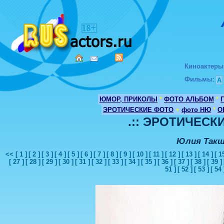
Киноактеры
Фильмы
:
А
ЮМОР, ПРИКОЛЫ
*
ФОТО АЛЬБОМ
*
ЭРОТИЧЕСКИЕ ФОТО
+
фото НЮ
*
О
.:: ЭРОТИЧЕСКИ
Юлия Такш
<<
[ 1 ]
[ 2 ]
[ 3 ]
[ 4 ]
[ 5 ]
[ 6 ]
[ 7 ]
[ 8 ]
[ 9 ]
[ 10 ]
[ 11 ]
[ 12 ]
[ 13 ]
[ 14 ]
[ 1
[ 27 ]
[ 28 ]
[ 29 ]
[ 30 ]
[ 31 ]
[ 32 ]
[ 33 ]
[ 34 ]
[ 35 ]
[ 36 ]
[ 37 ]
[ 38 ]
[ 39 ]
51 ]
[ 52 ]
[ 53 ]
[ 54 