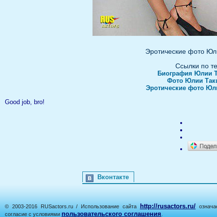
Эротические фото Юл
Ссылки по т
Биография Юлии 
Фото Юлии Так
Эротические фото Юл
Good job, bro!
Вконтакте
http://rusactors.ru/
© 2003-2016 RUSactors.ru / Использование сайта
означае
пользовательского соглашения
согласие с условиями
.