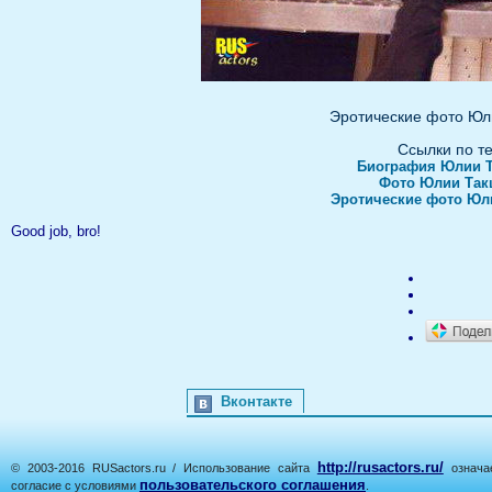
Эротические фото Юл
Ссылки по т
Биография Юлии 
Фото Юлии Так
Эротические фото Юл
Good job, bro!
Вконтакте
http://rusactors.ru/
© 2003-2016 RUSactors.ru / Использование сайта
означае
пользовательского соглашения
согласие с условиями
.