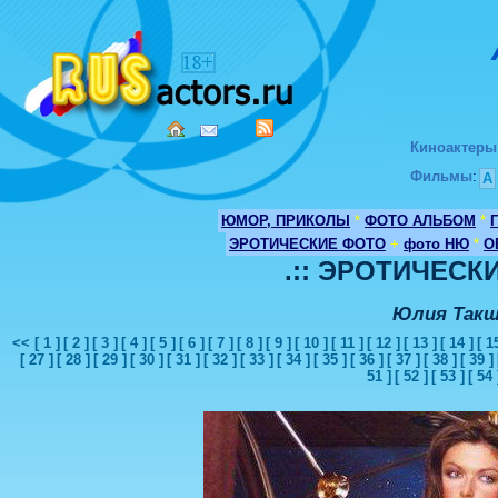
Киноактеры
Фильмы
:
А
ЮМОР, ПРИКОЛЫ
*
ФОТО АЛЬБОМ
*
ЭРОТИЧЕСКИЕ ФОТО
+
фото НЮ
*
О
.:: ЭРОТИЧЕСКИ
Юлия Такш
<<
[ 1 ]
[ 2 ]
[ 3 ]
[ 4 ]
[ 5 ]
[ 6 ]
[ 7 ]
[ 8 ]
[ 9 ]
[ 10 ]
[ 11 ]
[ 12 ]
[ 13 ]
[ 14 ]
[ 1
[ 27 ]
[ 28 ]
[ 29 ]
[ 30 ]
[ 31 ]
[ 32 ]
[ 33 ]
[ 34 ]
[ 35 ]
[ 36 ]
[ 37 ]
[ 38 ]
[ 39 ]
51 ]
[ 52 ]
[ 53 ]
[ 54 