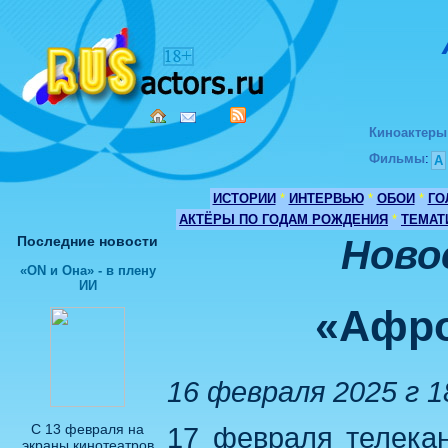
Киноактеры
Фильмы
:
А
ИСТОРИИ
*
ИНТЕРВЬЮ
*
ОБОИ
*
ГО
АКТЁРЫ ПО ГОДАМ РОЖДЕНИЯ
*
ТЕМАТ
Последние новости
Ново
«ON и Она» - в плену
ИИ
«Афро
16 февраля 2025 г 1
С 13 февраля на
17 февраля телека
экраны кинотеатров