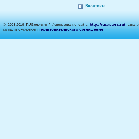
Вконтакте
http://rusactors.ru/
© 2003-2016 RUSactors.ru / Использование сайта
означае
пользовательского соглашения
согласие с условиями
.