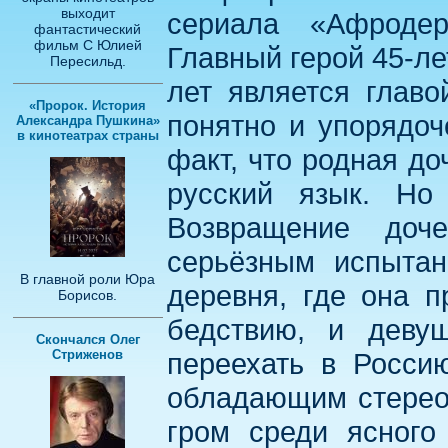
выходит
сериала «Афроде
фантастический
фильм С Юлией
Главный герой 45-л
Пересильд.
лет является главо
«Пророк. История
понятно и упорядоч
Александра Пушкина»
в кинотеатрах страны
факт, что родная д
русский язык. Но 
Возвращение доч
серьёзным испытан
В главной роли Юра
деревня, где она п
Борисов.
бедствию, и деву
Скончался Олег
Стриженов
переехать в Росси
обладающим стерео
гром среди ясного