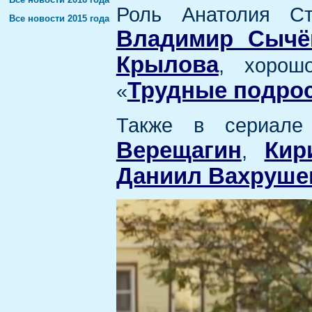
Роль Анатолия Ст
Все новости 2015 года
Владимир Сычё
Крылова
, хорош
Трудные подро
«
Также в сериале
Верещагин
Кир
,
Даниил Вахруше