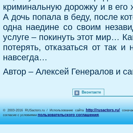
криминальную дорожку и в его 
А дочь попала в беду, после ко
одна наедине со своим незав
услуге – покинуть этот мир… Ка
потерять, отказаться от так и
навсегда…
Автор – Алексей Генералов и с
Вконтакте
http://rusactors.ru/
© 2003-2016 RUSactors.ru / Использование сайта
означае
пользовательского соглашения
согласие с условиями
.