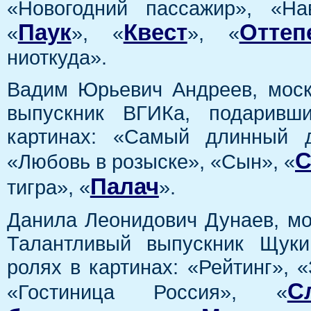
«Новогодний пассажир», «На
Паук
Квест
Оттеп
«
», «
», «
ниоткуда».
Вадим Юрьевич Андреев, моск
выпускник ВГИКа, подаривш
картинах: «Самый длинный д
С
«Любовь в розыске», «Сын», «
Палач
тигра», «
».
Данила Леонидович Дунаев, мо
Талантливый выпускник Щуки
ролях в картинах: «Рейтинг», 
С
«Гостиница Россия», «