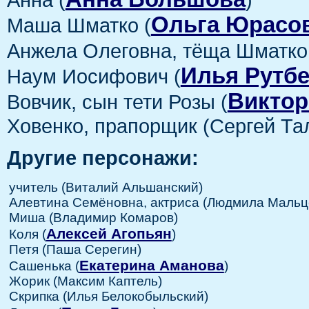
Ольга Юрасо
Маша Шматко (
Анжела Олеговна, тёща Шматко
Илья Рутбе
Наум Иосифович (
Виктор
Вовчик, сын тети Розы (
Ховенко, прапорщик (Сергей Та
Другие персонажи:
учитель (Виталий Альшанский)
Алевтина Семёновна, актриса (Людмила Мальц
Миша (Владимир Комаров)
Алексей Агопьян
Коля (
)
Петя (Паша Серегин)
Екатерина Аманова
Сашенька (
)
Жорик (Максим Каптель)
Скрипка (Илья Белокобыльский)