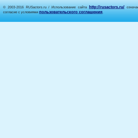
http://rusactors.ru/
© 2003-2016 RUSactors.ru / Использование сайта
означае
пользовательского соглашения
согласие с условиями
.