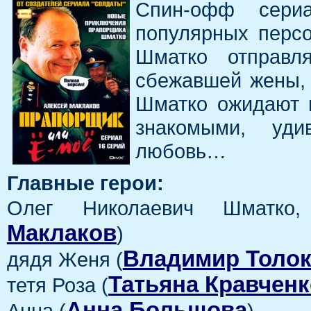
Спин-офф сери
популярных перс
Шматко отправл
сбежавшей жены, 
Шматко ожидают в
знакомыми, уди
любовь…
Главные герои:
Олег Николаевич Шматко
Маклаков
)
Владимир Толо
дядя Женя (
Татьяна Кравченк
тетя Роза (
Анна Большова
Анна (
)