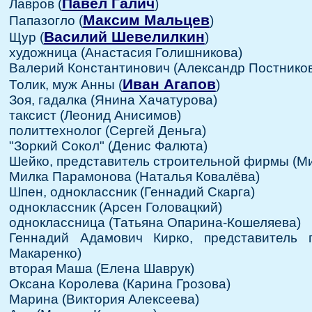
Павел Галич
Лавров (
)
Максим Мальцев
Папазогло (
)
Василий Шевелилкин
Щур (
)
художница (Анастасия Голишникова)
Валерий Константинович (Александр Постников
Иван Агапов
Толик, муж Анны (
)
Зоя, гадалка (Янина Хачатурова)
таксист (Леонид Анисимов)
политтехнолог (Сергей Деньга)
"Зоркий Сокол" (Денис Фалюта)
Шейко, представитель строительной фирмы (М
Милка Парамонова (Наталья Ковалёва)
Шпен, одноклассник (Геннадий Скарга)
одноклассник (Арсен Головацкий)
одноклассница (Татьяна Опарина-Кошеляева)
Геннадий Адамович Кирко, представитель г
Макаренко)
вторая Маша (Елена Шаврук)
Оксана Королева (Карина Грозова)
Марина (Виктория Алексеева)