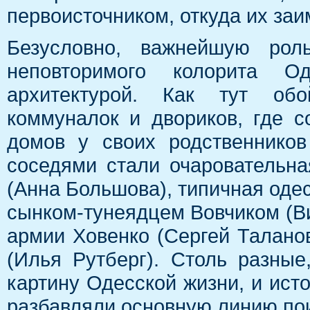
первоисточником, откуда их за
Безусловно, важнейшую рол
неповторимого колорита О
архитектурой. Как тут обо
коммуналок и двориков, где с
домов у своих родственников
соседями стали очаровательн
(Анна Большова), типичная одес
сынком-тунеядцем Вовчиком (Ви
армии Ховенко (Сергей Талано
(Илья Рутберг). Столь разные
картину Одесской жизни, и ист
разбавляли основную линию по