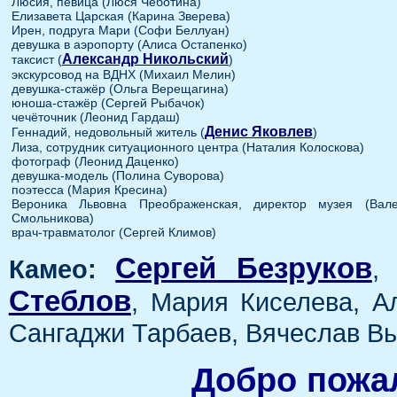
Люсия, певица (Люся Чеботина)
Елизавета Царская (Карина Зверева)
Ирен, подруга Мари (Софи Беллуан)
девушка в аэропорту (Алиса Остапенко)
Александр Никольский
таксист (
)
экскурсовод на ВДНХ (Михаил Мелин)
девушка-стажёр (Ольга Верещагина)
юноша-стажёр (Сергей Рыбачок)
чечёточник (Леонид Гардаш)
Денис Яковлев
Геннадий, недовольный житель (
)
Лиза, сотрудник ситуационного центра (Наталия Колоскова)
фотограф (Леонид Даценко)
девушка-модель (Полина Суворова)
поэтесса (Мария Кресина)
Вероника Львовна Преображенская, директор музея (Вале
Смольникова)
врач-травматолог (Сергей Климов)
Сергей Безруков
Камео:
Стеблов
, Мария Киселева, А
Сангаджи Тарбаев, Вячеслав Вь
Добро пожал