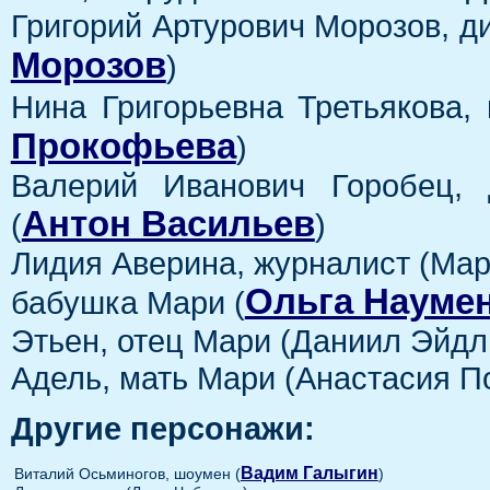
Григорий Артурович Морозов, д
Морозов
)
Нина Григорьевна Третьякова, 
Прокофьева
)
Валерий Иванович Горобец, 
Антон Васильев
(
)
Лидия Аверина, журналист (Ма
Ольга Науме
бабушка Мари (
Этьен, отец Мари (Даниил Эйдл
Адель, мать Мари (Анастасия П
Другие персонажи:
Вадим Галыгин
Виталий Осьминогов, шоумен (
)