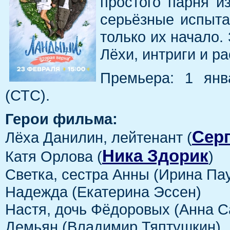
простого парня и
серьёзные испыта
только их начало
Лёхи, интриги и р
Премьера: 1 янв
(СТС).
Герои фильма:
Сер
Лёха Данилин, лейтенант (
Ника Здорик
Катя Орлова (
)
Светка, сестра Анны (Ирина Па
Надежда (Екатерина Эссен)
Настя, дочь Фёдоровых (Анна 
Демьян (Владимир Тяптушкин)