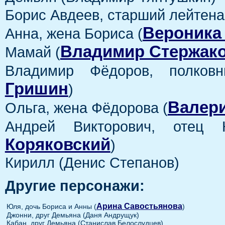
Борис Авдеев, старший лейтена
Вероника
Анна, жена Бориса (
Владимир Стержак
Мамай (
Владимир Фёдоров, полковн
Гришин
)
Валери
Ольга, жена Фёдорова (
Андрей Викторович, отец 
Коряковский
)
Кирилл (Денис Степанов)
Другие персонажи:
Арина Савостьянова
Юля, дочь Бориса и Анны (
)
Джонни, друг Демьяна (Даня Андрущук)
Кабан, друг Демьяна (Станислав Белослудцев)