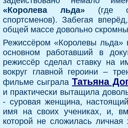
задействовано немало име
«Королева льда»
(где со
спортсменов). Забегая вперёд
общей массе довольно скромные
Режиссёром «Королевы льда» 
основном работавший в доку
режиссёр сделал ставку на и
вокруг главной героини – тр
Татьяна До
фильме сыграла
и практически вытащила доволь
- суровая женщина, настоящи
имя на своих учениках, и, в
которой не сложилась личная 