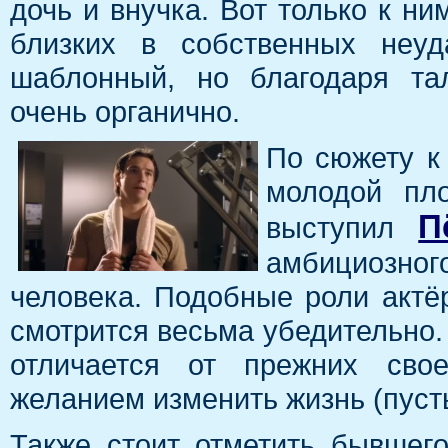
дочь и внучка. Вот только к н
близких в собственных неуд
шаблонный, но благодаря та
очень органично.
По сюжету к
молодой пл
П
выступил
амбициозного
человека. Подобные роли актёр
смотрится весьма убедительно. 
отличается от прежних сво
желанием изменить жизнь (пусть
Также стоит отметить бывшег