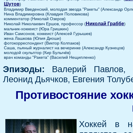
Шутов
)
Владимир Введенский, молодая звезда "Ракеты" (Александр Орл
Нина Владимировна (Клавдия Половикова)
комментатор (Николай Озеров)
Николай Граббе
Николай Николаевич Ершов, профессор (
)
мальчик-хоккеист (Юра Гришкин)
Иван Самсонов, хоккеист (Алексей Гурышев)
жена Лашкова (Юлия Диоши)
фотокорреспондент (Виктор Колпаков)
Саша, пьяный журналист на вечеринке (Александр Кузнецов)
молодой скульптор (Кир Булычёв)
врач команды "Ракета" (Василий Нещипленко)
Эпизоды:
Валерий Павлов, 
Леонид Дьячков, Евгения Толубе
Противостояние хок
Хоккей в н