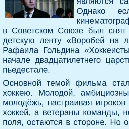
являются с
Однако ес
кинематограф
в Советском Союзе был снят
детскую ленту «Воробей на л
Рафаила Гольдина «Хоккеист
начале двадцатилетнего царс
пьедестале.
Основной темой фильма стал
хоккею. Молодой, амбициозн
молодёжь, настраивая игроков 
хоккей, а ветераны команды, н
поля, остаются в стороне. Но 