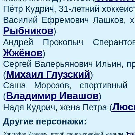
Пётр Кудрич, 31-летний хоккеист
Василий Ефремович Лашков, хо
Рыбников
)
Андрей Прокопыч Сперантов
Жжёнов
)
Сергей Валерьянович Ильин, пр
Михаил Глузский
(
)
Саша Морозов, спортивный ж
Владимир Ивашов
(
)
Люс
Надя Кудрич, жена Петра (
Другие персонажи:
Ев
Христофор Иванович, второй тренер хоккейной команды (