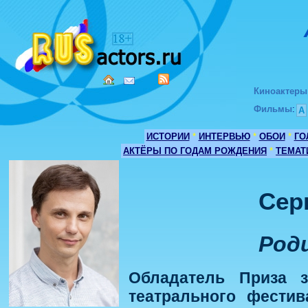
Киноактеры
Фильмы
:
А
ИСТОРИИ
*
ИНТЕРВЬЮ
*
ОБОИ
*
ГО
АКТЁРЫ ПО ГОДАМ РОЖДЕНИЯ
*
ТЕМАТ
Сер
Роди
Обладатель Приза з
театрального фестив