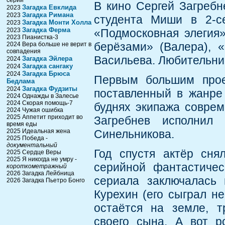
серии
В кино Сергей Загребн
Загадка Евклида
2023
Загадка Римана
2023
студента Миши в 2-с
Загадка Монти Холла
2023
Загадка Ферма
2023
«Подмосковная элегия
2023 Пианистка-3
берёзами» (Валера), 
2024 Вера больше не верит в
совпадения
Васильева. Любительниц
Загадка Эйлера
2024
Загадка сангаку
2024
Загадка Брюса
2024
Первым большим прое
Бедлама
Загадка Фудзиты
2024
поставленный в жанре
2024 Однажды в Залесье
2024 Скорая помощь-7
буднях экипажа соврем
2024 Чужая ошибка
2025 Аппетит приходит во
Загребнев исполнил 
время еды
2025 Идеальная жена
Синельникова.
2025 Победа -
документальный
Год спустя актёр сня
2025 Сердце Веры
2025 Я никогда не умру -
серийной фантастичес
короткометражный
2026 Загадка Лейбница
сериала заключалась 
2026 Загадка Пьетро Бонго
Курехин (его сыграл н
остаётся на земле, т
своего сына. А вот р