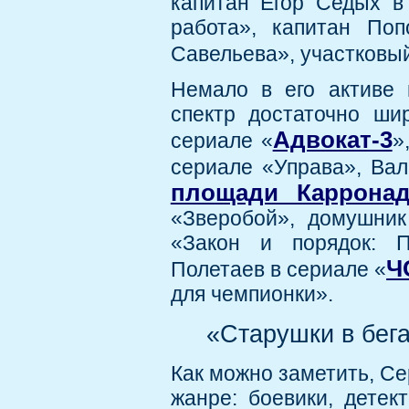
капитан Егор Седых в
работа», капитан Поп
Савельева», участковы
Немало в его активе 
спектр достаточно ши
Адвокат-3
сериале «
»
сериале «Управа», Ва
площади Каррона
«Зверобой», домушник
«Закон и порядок: П
Ч
Полетаев в сериале «
для чемпионки».
«Старушки в бега
Как можно заметить, Се
жанре: боевики, детек