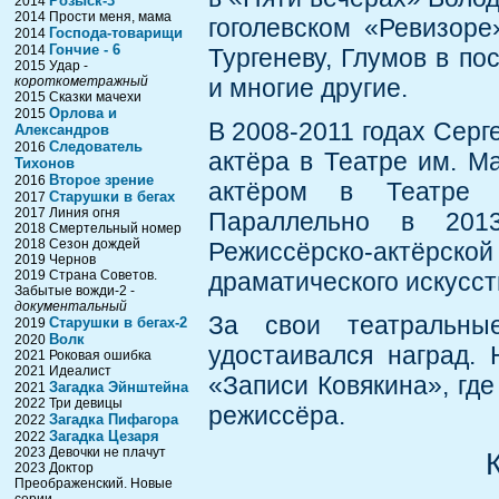
Розыск-3
2014
2014 Прости меня, мама
гоголевском «Ревизоре
Господа-товарищи
2014
Гончие - 6
2014
Тургеневу, Глумов в п
2015 Удар -
короткометражный
и многие другие.
2015 Сказки мачехи
Орлова и
2015
В 2008-2011 годах Серг
Александров
Следователь
2016
актёра в Театре им. М
Тихонов
Второе зрение
2016
актёром в Театре «
Старушки в бегах
2017
2017 Линия огня
Параллельно в 2013
2018 Смертельный номер
2018 Сезон дождей
Режиссёрско-актёрс
2019 Чернов
2019 Страна Советов.
драматического искусст
Забытые вожди-2 -
документальный
За свои театральны
Старушки в бегах-2
2019
Волк
2020
удостаивался наград.
2021 Роковая ошибка
2021 Идеалист
«Записи Ковякина», где
Загадка Эйнштейна
2021
2022 Три девицы
режиссёра.
Загадка Пифагора
2022
Загадка Цезаря
2022
2023 Девочки не плачут
2023 Доктор
Преображенский. Новые