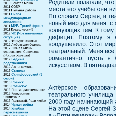
Родители полагали, что
2010 Богатая Маша
2011 СОБР
места его учёбы они в
2011 Пыльная работа
Пилот
2011
По словам Сергея, в те
международных
новый мир для меня: с
авиалиний
МУР. Третий фронт
2011
волнующих тем. К тому 
2011 Кодекс чести-5
ЧС (Чрезвычайная
2012
дефицит. Поэтому я 
ситуация)
2012 Формула счастья
воодушевило. Этот мир 
2012 Любовь для бедных
2012 Личная жизнь
театральный. Меня все 
следователя Савельева
(Россия, Украина)
романтично: пусть я 
Бедные
2012
родственники
искусством. В пятнадца
2012 А снег кружит...
Станица
2013
Склифосовский (3
2013
сезон)
Розыск
2013
Розыск-2
Актёрское образова
2013
2013 Партия для чемпионки
театрального училища 
2013 Клад могилы
Чингисхана
2000 году начинающий а
2013 Гюльчатай. Ради любви
Чужая война
2014
На этой сцене Сергей З
Улыбка
2014
пересмешника
в «Пяти вечерах» Волод