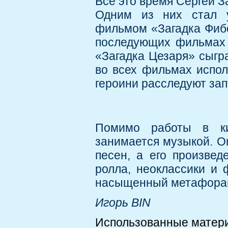
Всё это время Сергей З
Одним из них стал у
фильмом «Загадка Фибо
последующих фильмах 
«Загадка Цезаря» сыгр
во всех фильмах испо
героини расследуют зап
Помимо работы в ки
занимается музыкой. О
песен, а его произвед
ролла, неоклассики и 
насыщенный метафорами
Игорь BIN
Использованные матер