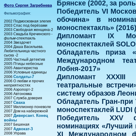
Брянске (2002, за рол
Фото Сергея Загребнева
Победитель VI Москов
Фильмография:
обочина» в номина
2002 Подмосковная элегия
2003 Спас под берёзами
моноспектакль» (2016
2003 Свободная женщина-2
2003 Свадьба Кречинского -
Дипломант IX Мос
фильм-спектакль
моноспектаклей SOLO 
2004 Звездочет
2004 Даша Васильева.
Обладатель приза «
Любительница частного
сыска -2
Международном теат
2005 Частный детектив
2005 Птицы небесные
Лобня-2017»
2005 Авантюристка
2006 Условные единицы
Дипломант XXXIII 
Солдаты-7
2006
2006 О любви и прочих
театральные встречи
неприятностях
2006 Аэропорт-2
систему образов Леон
2006 Автономка
2007 Служба доверия
Обладатель Гран-при 
Сваха
2007
2007 Миллионер поневоле
моноспектаклей LUDI (
2007 Дом на набережной
Диверсант. Конец
2007
Победитель XXV ф
войны
номинациях «Лучший 
2007 Бешеная
Адвокат-3
2007
XI Международном ф
2008 Управа