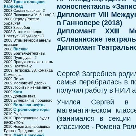
Трое с площади
2008
моноспектакль «Запис
Карронад
2008 Самая красивая-2
Дипломант VIII Межд
2008 Псевдоним "Албанец"-2
2008 Отряд
(Россия,
в Ганновере (2018)
Украина)
2008 Зверобой
Дипломант ХХIII М
2008 Закон и порядок:
Преступный умысел -3
«Славянские театраль
2008 Этим вечером ангелы
плакали
Дипломант Театрально
Висяки
2008
2008 Братья-детективы
2009 Пуля-дура - 2
2009 Правда скрывает ложь
2009 Платина-2
2009 Петровка, 38. Команда
Сергей Загребнев родил
Семенова
2009 Петля
семья перебралась в п
2009 Московский дворик
2009 Любить и ненавидеть
получил работу в НИИ 
Катя
2009
2009 Дольше века
Учился Сергей в с
2009 Бумеранг из прошлого
Большая нефть
2009
математическом класс
Стреляющие горы
2010
2010 Рысь
(занимался в секции 
2010 Преступление будет
раскрыто-2
классиков - Ромена Рол
2010 Новая жизнь сыщика
Гурова. Продолжение
Мент в законе-2
2010