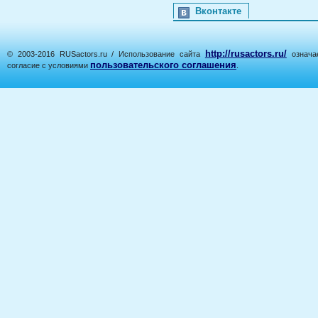
Вконтакте
http://rusactors.ru/
© 2003-2016 RUSactors.ru / Использование сайта
означае
пользовательского соглашения
согласие с условиями
.