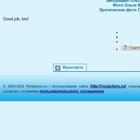
Биография Ольг
Фото Ольги 
Эротические фото 
Good job, bro!
Вконтакте
http://rusactors.ru/
© 2003-2016 RUSactors.ru / Использование сайта
означае
пользовательского соглашения
согласие с условиями
.