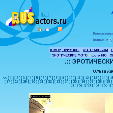
Киноактеры
Фильмы
:
А
ЮМОР, ПРИКОЛЫ
*
ФОТО АЛЬБОМ
*
ЭРОТИЧЕСКИЕ ФОТО
+
фото НЮ
*
О
.:: ЭРОТИЧЕСКИ
Ольга Ка
<<
[ 1 ]
[ 2 ]
[ 3 ]
[ 4 ]
[ 5 ]
[ 6 ]
[ 7 ]
[ 8 ]
[ 9 ]
[ 10 ]
[ 11 ]
[ 12 ]
[ 13 ]
[ 14 ]
[ 1
[ 27 ]
[ 28 ]
[ 29 ]
[ 30 ]
[ 31 ]
[ 32 ]
[ 33 ]
[ 34 ]
[ 35 ]
[ 36 ]
[ 37 ]
[ 38 ]
[ 39 ]
51 ]
[ 52 ]
[ 53 ]
[ 54 ]
[ 55 ]
[ 