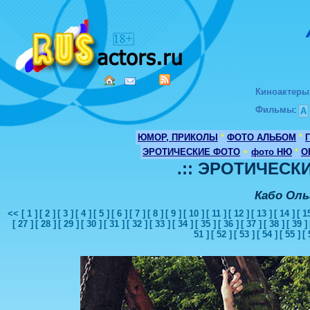
Киноактеры
Фильмы
:
А
ЮМОР, ПРИКОЛЫ
*
ФОТО АЛЬБОМ
*
ЭРОТИЧЕСКИЕ ФОТО
+
фото НЮ
*
О
.:: ЭРОТИЧЕСКИ
Кабо Оль
<<
[ 1 ]
[ 2 ]
[ 3 ]
[ 4 ]
[ 5 ]
[ 6 ]
[ 7 ]
[ 8 ]
[ 9 ]
[ 10 ]
[ 11 ]
[ 12 ]
[ 13 ]
[ 14 ]
[ 1
[ 27 ]
[ 28 ]
[ 29 ]
[ 30 ]
[ 31 ]
[ 32 ]
[ 33 ]
[ 34 ]
[ 35 ]
[ 36 ]
[ 37 ]
[ 38 ]
[ 39 ]
51 ]
[ 52 ]
[ 53 ]
[ 54 ]
[ 55 ]
[ 