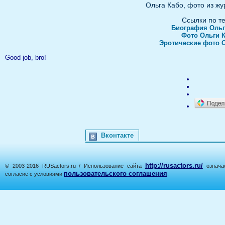
Ольга Кабо, фото из жу
Ссылки по т
Биография Ольг
Фото Ольги 
Эротические фото 
Good job, bro!
Вконтакте
http://rusactors.ru/
© 2003-2016 RUSactors.ru / Использование сайта
означае
пользовательского соглашения
согласие с условиями
.