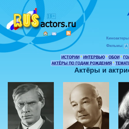
Киноактеры
Фильмы
:
А
ИСТОРИИ
*
ИНТЕРВЬЮ
*
ОБОИ
*
ГО
АКТЁРЫ ПО ГОДАМ РОЖДЕНИЯ
*
ТЕМАТ
Актёры и актри